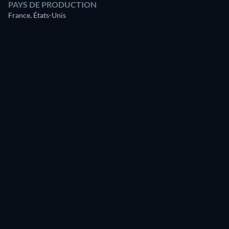
PAYS DE PRODUCTION
France, États-Unis
Ebon Moss-Bachrach
Maisy Stella
Gene