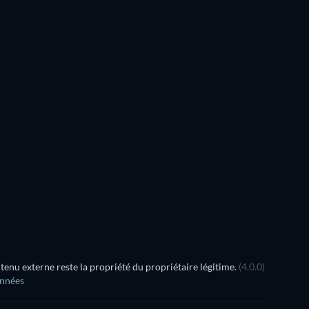
nu externe reste la propriété du propriétaire légitime.
(4.0.0)
onnées