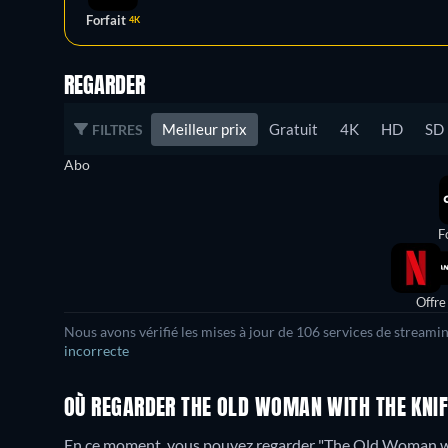
Forfait
4K
REGARDER
Meilleur prix
Gratuit
4K
HD
SD
FILTRES
Abo
F
Offre
Nous avons vérifié les mises à jour de
106
services de streamin
incorrecte
OÙ REGARDER THE OLD WOMAN WITH THE KNIF
En ce moment, vous pouvez regarder "The Old Woman wi