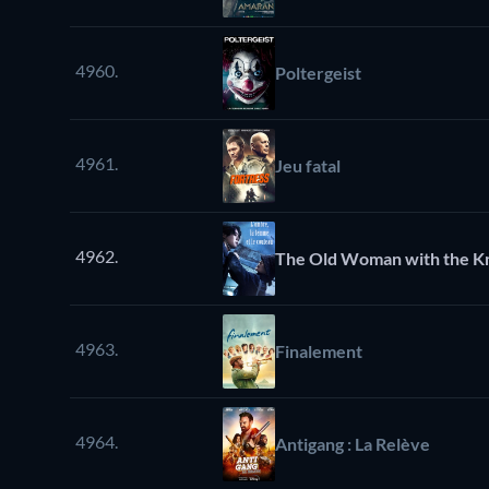
4960.
Poltergeist
4961.
Jeu fatal
4962.
The Old Woman with the K
4963.
Finalement
4964.
Antigang : La Relève