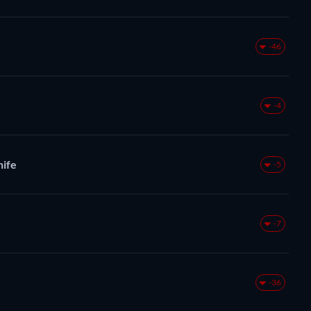
-46
-4
nife
-5
-7
-36