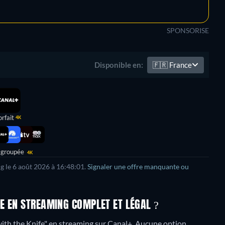
SPONSORISE
🇫🇷
France
Disponible en:
orfait
4K
 groupée
4K
g le
6 août 2026
à
16:48:01
.
Signaler une offre manquante ou
E EN STREAMING COMPLET ET LÉGAL ?
th the Knife" en streaming sur Canal+.
Aucune option