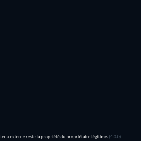
nu externe reste la propriété du propriétaire légitime.
(4.0.0)