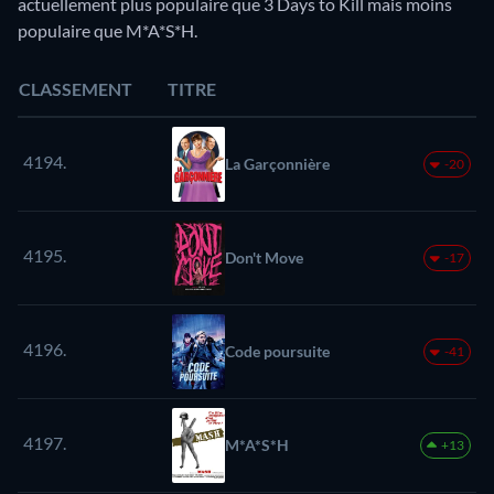
actuellement plus populaire que 3 Days to Kill mais moins
populaire que M*A*S*H.
CLASSEMENT
TITRE
4194.
La Garçonnière
-20
4195.
Don't Move
-17
4196.
Code poursuite
-41
4197.
M*A*S*H
+13