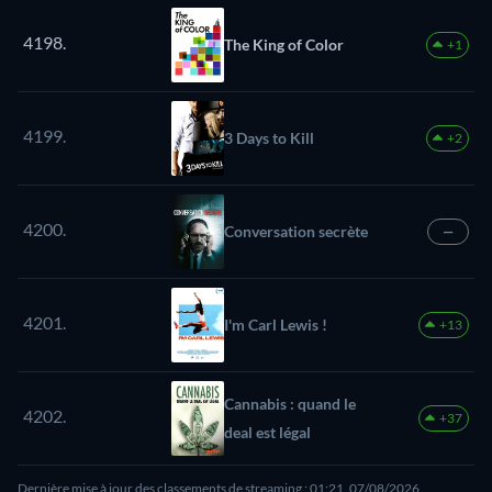
4198.
The King of Color
+1
4199.
3 Days to Kill
+2
4200.
Conversation secrète
—
4201.
I'm Carl Lewis !
+13
Cannabis : quand le
4202.
+37
deal est légal
Dernière mise à jour des classements de streaming : 01:21, 07/08/2026