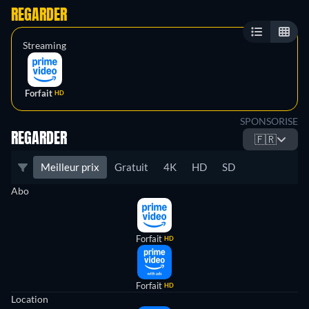
REGARDER
Streaming
Forfait
HD
SPONSORISE
REGARDER
🇫🇷
Meilleur prix
Gratuit
4K
HD
SD
Abo
Forfait
HD
Forfait
HD
Location