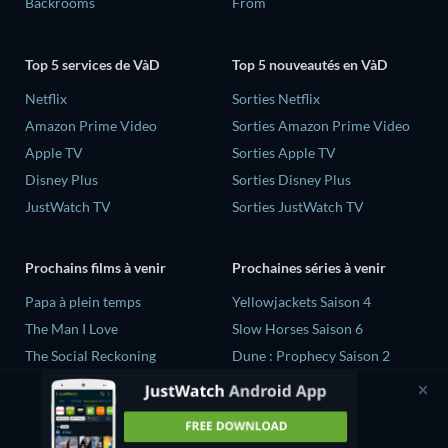
Backrooms
From
Top 5 services de VàD
Top 5 nouveautés en VàD
Netflix
Sorties Netflix
Amazon Prime Video
Sorties Amazon Prime Video
Apple TV
Sorties Apple TV
Disney Plus
Sorties Disney Plus
JustWatch TV
Sorties JustWatch TV
Prochains films à venir
Prochaines séries à venir
‎Papa à plein temps
Yellowjackets Saison 4
The Man I Love
Slow Horses Saison 6
The Social Reckoning
Dune : Prophecy Saison 2
La Conscience politique
The Gentlemen Saison 2
Quand la vie recommence...
Love Is Blind: UK Saison 3