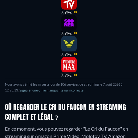
7,99€
HD
7,99€
HD
7,99€
HD
7,99€
HD
Nous avons vérifié les mises à jour de
106
services de streaming le
7 août 2026
à
12:23:13
.
Signaler une offre manquante ou incorrecte
OÙ REGARDER LE CRI DU FAUCON EN STREAMING
COMPLET ET LÉGAL ?
En ce moment, vous pouvez regarder "Le Cri du Faucon" en
streaming sur Amazon Prime Video, Molotov TV, Amazon