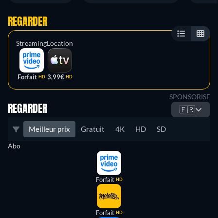
REGARDER
Streaming
Location
Forfait
3,99€
HD
HD
SPONSORISE
REGARDER
🇫🇷
Meilleur prix
Gratuit
4K
HD
SD
Abo
Forfait
HD
Forfait
HD