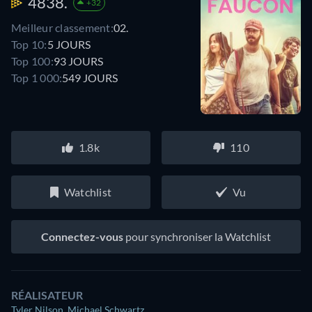
4838.
+32
Meilleur classement:
02.
Top 10:
5 JOURS
Top 100:
93 JOURS
Top 1 000:
549 JOURS
1.8k
110
Watchlist
Vu
Connectez-vous
pour synchroniser la Watchlist
RÉALISATEUR
Tyler Nilson
,
Michael Schwartz