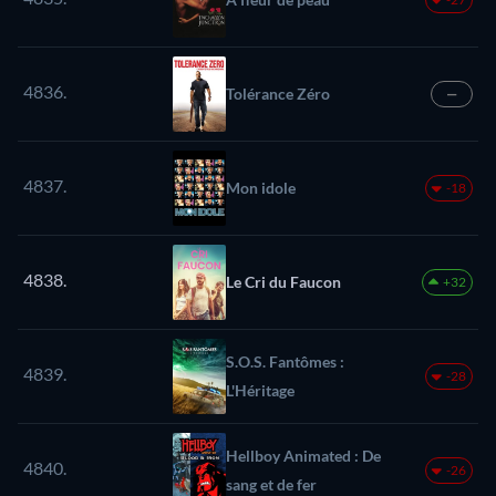
4836.
Tolérance Zéro
—
4837.
Mon idole
-18
4838.
Le Cri du Faucon
+32
S.O.S. Fantômes :
4839.
-28
L'Héritage
Hellboy Animated : De
4840.
-26
sang et de fer