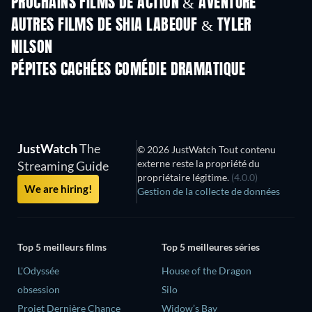
PROCHAINS FILMS DE ACTION & AVENTURE
AUTRES FILMS DE SHIA LABEOUF & TYLER
NILSON
PÉPITES CACHÉES COMÉDIE DRAMATIQUE
Série
JustWatch
The
© 2026 JustWatch Tout contenu
externe reste la propriété du
Streaming Guide
propriétaire légitime.
(4.0.0)
We are hiring!
Gestion de la collecte de données
Top 5 meilleurs films
Top 5 meilleures séries
L'Odyssée
House of the Dragon
obsession
Silo
Projet Dernière Chance
Widow’s Bay