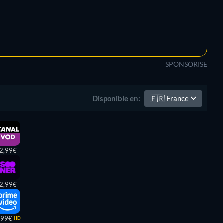
SPONSORISE
🇫🇷
France
Disponible en:
2,99€
2,99€
,99€
HD