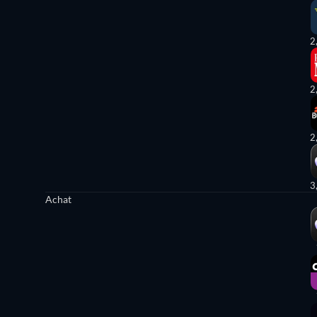
2
2
2
3
Achat