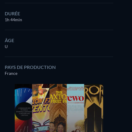
DURÉE
1h 44min
ÂGE
U
PAYS DE PRODUCTION
France