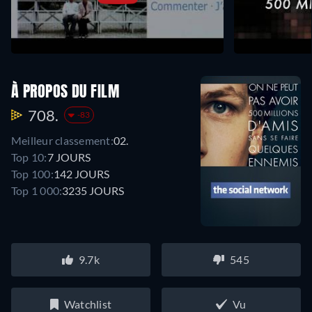
À PROPOS DU FILM
708.
-83
Meilleur classement:
02.
Top 10:
7 JOURS
Top 100:
142 JOURS
Top 1 000:
3235 JOURS
9.7k
545
Watchlist
Vu