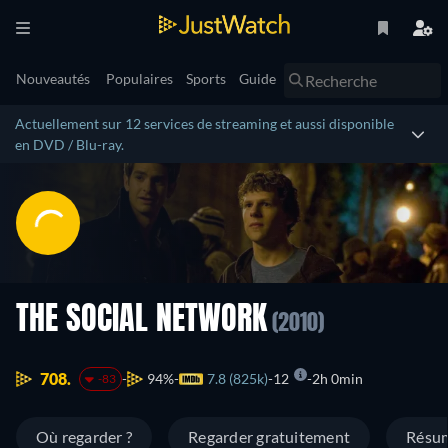
Nouveautés
Populaires
Sports
Guide
Actuellement sur 12 services de streaming et aussi disponible
en DVD / Blu-ray.
THE SOCIAL NETWORK
(2010)
708.
94%
7.8 (825k)
12
2h 0min
-83
Où regarder ?
Regarder gratuitement
Résu