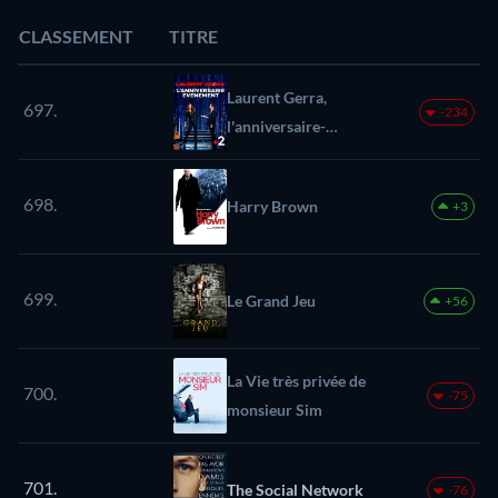
CLASSEMENT
TITRE
Laurent Gerra,
697.
-234
l'anniversaire-
événement
698.
Harry Brown
+3
699.
Le Grand Jeu
+56
La Vie très privée de
700.
-75
monsieur Sim
701.
The Social Network
-76