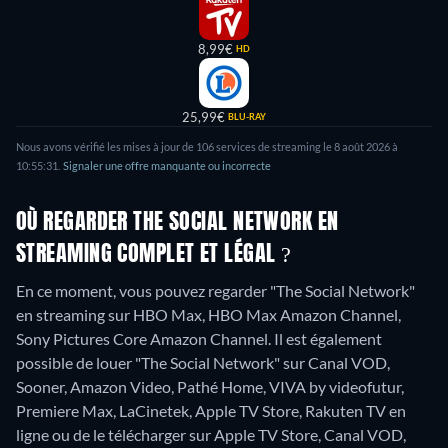
8,99€
HD
25,99€
BLU-RAY
Nous avons vérifié les mises à jour de
106
services de streaming le
8 août 2026
à
10:55:31
.
Signaler une offre manquante ou incorrecte
OÙ REGARDER THE SOCIAL NETWORK EN
STREAMING COMPLET ET LÉGAL ?
En ce moment, vous pouvez regarder "The Social Network"
en streaming sur HBO Max, HBO Max Amazon Channel,
Sony Pictures Core Amazon Channel. Il est également
possible de louer "The Social Network" sur Canal VOD,
Sooner, Amazon Video, Pathé Home, VIVA by videofutur,
Premiere Max, LaCinetek, Apple TV Store, Rakuten TV en
ligne ou de le télécharger sur Apple TV Store, Canal VOD,