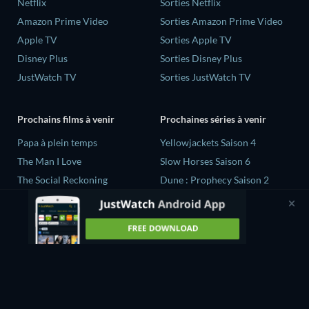
Netflix
Sorties Netflix
Amazon Prime Video
Sorties Amazon Prime Video
Apple TV
Sorties Apple TV
Disney Plus
Sorties Disney Plus
JustWatch TV
Sorties JustWatch TV
Prochains films à venir
Prochaines séries à venir
‎Papa à plein temps
Yellowjackets Saison 4
The Man I Love
Slow Horses Saison 6
The Social Reckoning
Dune : Prophecy Saison 2
La Conscience politique
The Gentlemen Saison 2
Quand la vie recommence...
Love Is Blind: UK Saison 3