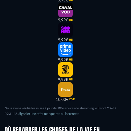
9,99€
9,99€
HD
9,99€
HD
9,99€
HD
9,99€
HD
10,00€
DVD
Nous avons vérifié les mises à jour de
106
services de streaming le
8 août 2026
à
09:31:42
.
Signaler une offre manquante ou incorrecte
OÙ REGARDER LES CHOSES DE LA VIE EN