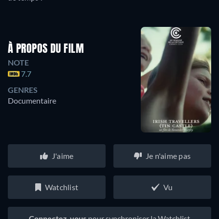
À PROPOS DU FILM
NOTE
7.7
GENRES
Documentaire
J'aime
Je n'aime pas
Watchlist
Vu
Connectez-vous
pour synchroniser la Watchlist