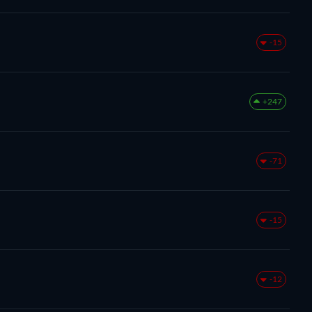
-15
+247
-71
-15
-12