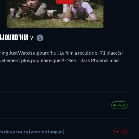
AUJOURD'HUI ?
ng JustWatch aujourd'hui. Le film a reculé de -71 place(s)
actuellement plus populaire que X-Men : Dark Phoenix mais
+221
es deux tours (version longue)
-13