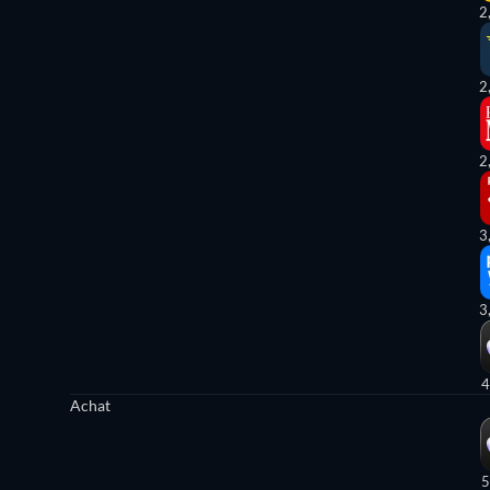
2
2
2
3
3
4
Achat
5