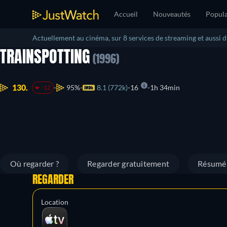
Accueil
Nouveautés
Popula
Actuellement au cinéma, sur 8 services de streaming et aussi 
TRAINSPOTTING
(1996)
130.
95%
8.1 (772k)
16
1h 34min
-12
Où regarder ?
Regarder gratuitement
Résumé
REGARDER
Location