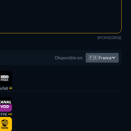
SPONSORISE
🇫🇷
France
Disponible en:
orfait
4K
,99€
HD