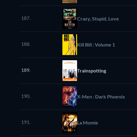
187.
Crazy, Stupid, Love
188.
Kill Bill : Volume 1
189.
Trainspotting
190.
X-Men : Dark Phoenix
191.
La Momie