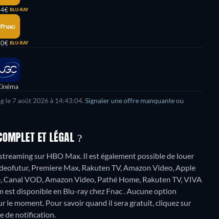
64€
BLU-RAY
30€
BLU-RAY
Cinéma
g le
7 août 2026
à
14:43:04
.
Signaler une offre manquante ou
COMPLET ET LÉGAL ?
streaming sur HBO Max. Il est également possible de louer
ideofutur, Premiere Max, Rakuten TV, Amazon Video, Apple
tore, Canal VOD, Amazon Video, Pathé Home, Rakuten TV, VIVA
lm est disponible en Blu-ray chez Fnac .
Aucune option
r le moment. Pour savoir quand il sera gratuit, cliquez sur
e de notification.