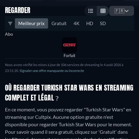
REGARDER
🇫🇷
Meilleur prix
Gratuit
4K
HD
SD
Abo
Forfait
Nous avons vérifié les mises à jour de 106 services de streaming le 4 août 2026 à
23:51:20.
Signaler une offre manquante ou incorrecte
OÙ REGARDER TURKISH STAR WARS EN STREAMING
COMPLET ET LÉGAL ?
En ce moment, vous pouvez regarder "Turkish Star Wars" en
streaming sur Cultpix.
Aucune option gratuite n'est
disponible pour regarder Turkish Star Wars pour le moment.
Pour savoir quand il sera gratuit, cliquez sur 'Gratuit' dans