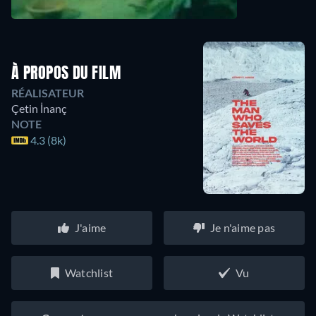
À PROPOS DU FILM
RÉALISATEUR
Çetin İnanç
NOTE
4.3 (8k)
J'aime
Je n'aime pas
Watchlist
Vu