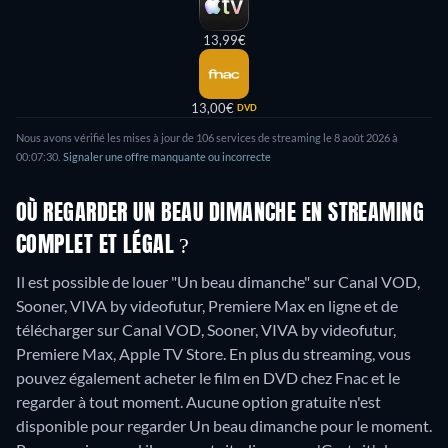
13,99€
13,00€
DVD
Nous avons vérifié les mises à jour de 106 services de streaming le 8 août 2026 à
00:07:30.
Signaler une offre manquante ou incorrecte
OÙ REGARDER UN BEAU DIMANCHE EN STREAMING
COMPLET ET LÉGAL ?
Il est possible de louer "Un beau dimanche" sur Canal VOD,
Sooner, VIVA by videofutur, Premiere Max en ligne et de
télécharger sur Canal VOD, Sooner, VIVA by videofutur,
Premiere Max, Apple TV Store.
En plus du streaming, vous
pouvez également acheter le film en DVD chez Fnac et le
regarder à tout moment.
Aucune option gratuite n'est
disponible pour regarder Un beau dimanche pour le moment.