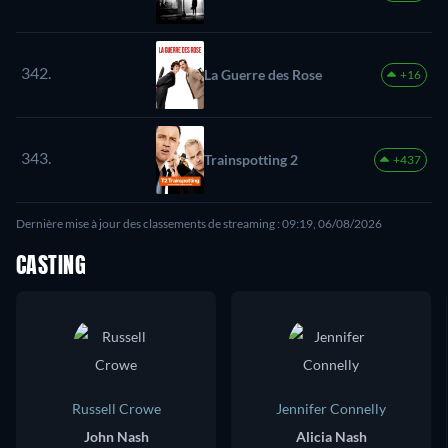
342.
La Guerre des Rose
+16
343.
Trainspotting 2
+437
Dernière mise à jour des classements de streaming : 09:19, 06/08/2026
CASTING
Russell Crowe
Jennifer Connelly
John Nash
Alicia Nash