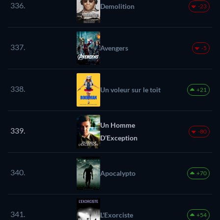
336.
Demolition
-23
337.
Avengers
-5
338.
Un voleur sur le toit
+21
Un Homme
339.
-80
D’Exception
340.
Apocalypto
+70
341.
L'Exorciste
+54