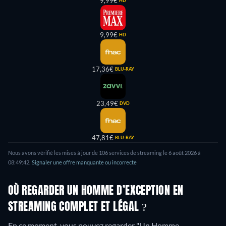
9,99€
HD
9,99€
HD
17,36€
BLU-RAY
23,49€
DVD
47,81€
BLU-RAY
Nous avons vérifié les mises à jour de 106 services de streaming le 6 août 2026 à
08:49:42.
Signaler une offre manquante ou incorrecte
OÙ REGARDER UN HOMME D’EXCEPTION EN
STREAMING COMPLET ET LÉGAL ?
En ce moment, vous pouvez regarder "Un Homme