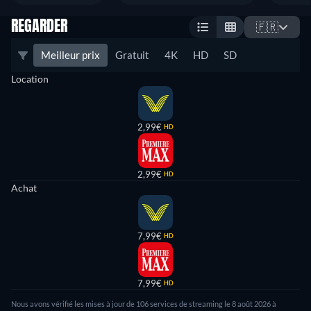
REGARDER
🇫🇷
Meilleur prix
Gratuit
4K
HD
SD
Location
2,99€
HD
2,99€
HD
Achat
7,99€
HD
7,99€
HD
Nous avons vérifié les mises à jour de 106 services de streaming le 8 août 2026 à