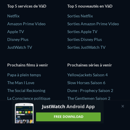
Top 5 services de VàD
Top 5 nouveautés en VàD
Netflix
Sorties Netflix
Amazon Prime Video
Sorties Amazon Prime Video
Apple TV
Sorties Apple TV
Disney Plus
Sorties Disney Plus
JustWatch TV
Sorties JustWatch TV
Prochains films à venir
Prochaines séries à venir
‎Papa à plein temps
Yellowjackets Saison 4
The Man I Love
Slow Horses Saison 6
The Social Reckoning
Dune : Prophecy Saison 2
La Conscience politique
The Gentlemen Saison 2
In All My Journeys I Am
Love Is Blind: UK Saison 3
Returning