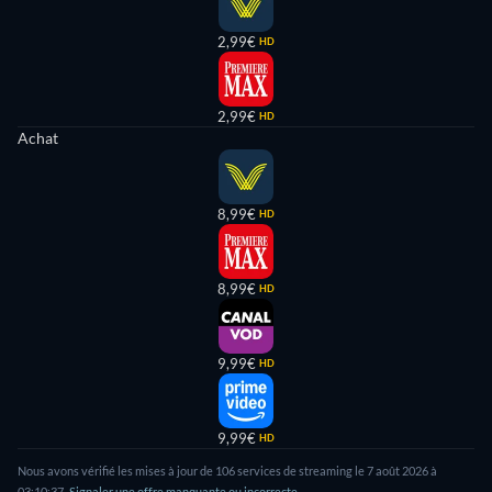
2,99€
HD
2,99€
HD
Achat
8,99€
HD
8,99€
HD
9,99€
HD
9,99€
HD
Nous avons vérifié les mises à jour de 106 services de streaming le 7 août 2026 à
03:10:37.
Signaler une offre manquante ou incorrecte