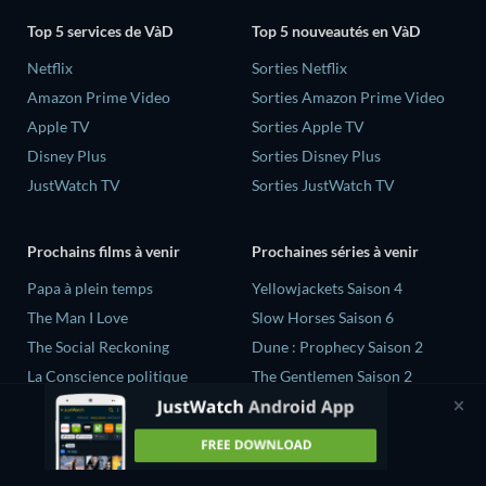
Top 5 services de VàD
Top 5 nouveautés en VàD
Netflix
Sorties Netflix
Amazon Prime Video
Sorties Amazon Prime Video
Apple TV
Sorties Apple TV
Disney Plus
Sorties Disney Plus
JustWatch TV
Sorties JustWatch TV
Prochains films à venir
Prochaines séries à venir
‎Papa à plein temps
Yellowjackets Saison 4
The Man I Love
Slow Horses Saison 6
The Social Reckoning
Dune : Prophecy Saison 2
La Conscience politique
The Gentlemen Saison 2
In All My Journeys I Am
Love Is Blind: UK Saison 3
Returning