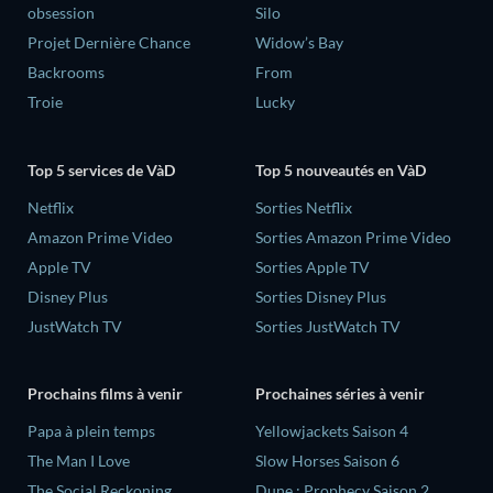
obsession
Silo
Projet Dernière Chance
Widow’s Bay
Backrooms
From
Troie
Lucky
Top 5 services de VàD
Top 5 nouveautés en VàD
Netflix
Sorties Netflix
Amazon Prime Video
Sorties Amazon Prime Video
Apple TV
Sorties Apple TV
Disney Plus
Sorties Disney Plus
JustWatch TV
Sorties JustWatch TV
Prochains films à venir
Prochaines séries à venir
‎Papa à plein temps
Yellowjackets Saison 4
The Man I Love
Slow Horses Saison 6
The Social Reckoning
Dune : Prophecy Saison 2