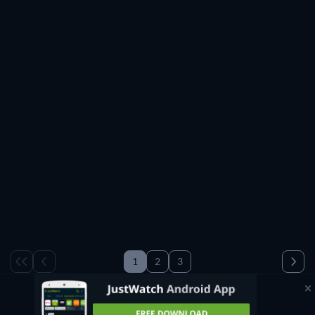
Thriller horrifique
,
Comédie horrifique
ou
Thriller à suspense
.
Gratuit
Gratuit
Gratuit
Gratuit
1
2
3
1-100 / 570