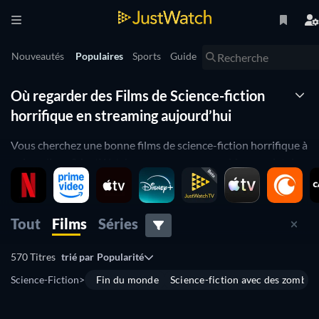
Nouveautés
Populaires
Sports
Guide
Où regarder des Films de Science-fiction
horrifique en streaming aujourd’hui
Vous cherchez une bonne films de science-fiction horrifique à
voir en ligne ? JustWatch vous propose un guide complet du
streaming : découvrez où regarder les incontournables du
genre, les pépites méconnues et les dernières nouveautés.
Parcourez les
titres disponibles en streaming en France, sur
Tout
Films
Séries
des plateformes comme
Apple TV
,
Google Play Movies
ou
encore
Amazon Video
.
570 Titres
trié par
Popularité
Explorez les meilleures films de science-fiction horrifique
Science-Fiction
>
Fin du monde
Science-fiction avec des zombie
de tous les temps