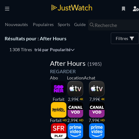
Nouveautés
Populaires
Sports
Guide
Résultats pour : After Hours
Filtres
1 308 Titres
trié par
Popularité
After Hours
(1985)
REGARDER
Abo
Location
Achat
Forfait
2,99€
7,99€
4K
4K
Forfait
2,99€
7,99€
HD
HD
HD