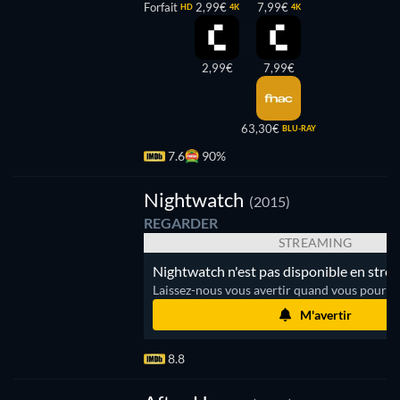
Forfait
2,99€
7,99€
HD
4K
4K
2,99€
7,99€
63,30€
BLU-RAY
7.6
90%
Série
Nightwatch
(2015)
REGARDER
STREAMING
Nightwatch n'est pas disponible en stre
Laissez-nous vous avertir quand vous pourrez
M'avertir
8.8