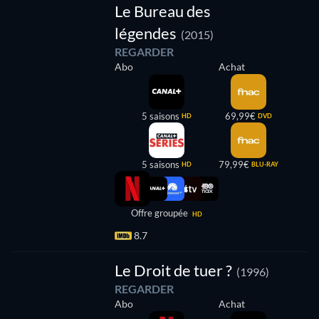
Le Bureau des
légendes
(2015)
REGARDER
Abo
Achat
5 saisons
69,99€
HD
DVD
5 saisons
79,99€
HD
BLU-RAY
Offre groupée
HD
8.7
Le Droit de tuer ?
(1996)
REGARDER
Abo
Achat