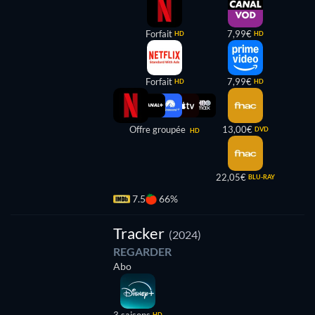
Forfait
7,99€
HD
HD
Forfait
7,99€
HD
HD
Offre groupée
13,00€
DVD
HD
22,05€
BLU-RAY
7.5
66%
Série
Tracker
(2024)
REGARDER
Abo
HD