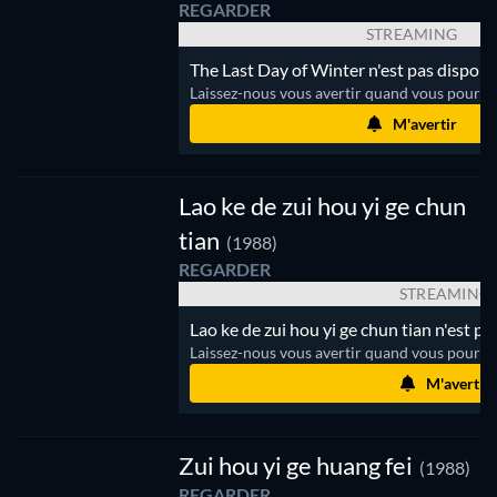
REGARDER
STREAMING
The Last Day of Winter n'est pas disponi
Laissez-nous vous avertir quand vous pourrez
M'avertir
Lao ke de zui hou yi ge chun
tian
(1988)
REGARDER
STREAMING
Lao ke de zui hou yi ge chun tian n'est p
Laissez-nous vous avertir quand vous pourrez
M'avertir
Zui
hou yi
ge
Zui hou yi ge huang fei
(1988)
huang
fei
REGARDER