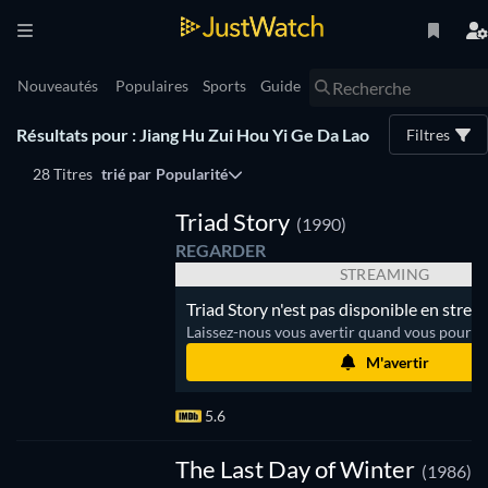
Nouveautés
Populaires
Sports
Guide
Résultats pour : Jiang Hu Zui Hou Yi Ge Da Lao
Filtres
28 Titres
trié par
Popularité
Triad Story
(1990)
REGARDER
STREAMING
Triad Story n'est pas disponible en strea
Laissez-nous vous avertir quand vous pourrez
M'avertir
5.6
The Last Day of Winter
(1986)