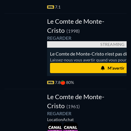
7.1
Série
Le Comte de Monte-
Cristo
(1998)
REGARDER
STREAMING
Le Comte de Monte-Cristo n'est pas disp
Laissez-nous vous avertir quand vous pourrez
M'avertir
7.8
80%
Le Comte de Monte-
Cristo
(1961)
REGARDER
Location
Achat