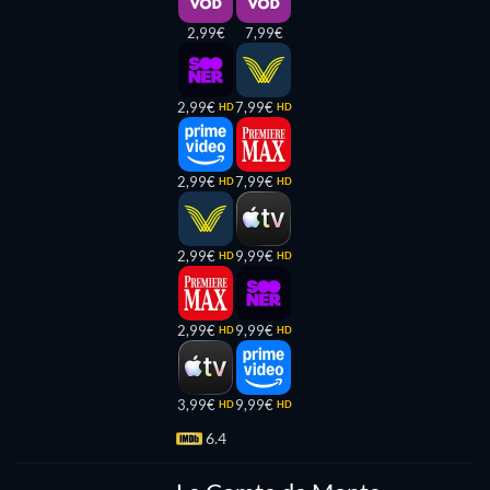
2,99€
7,99€
2,99€
7,99€
HD
HD
2,99€
7,99€
HD
HD
2,99€
9,99€
HD
HD
2,99€
9,99€
HD
HD
3,99€
9,99€
HD
HD
6.4