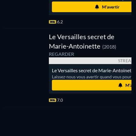
M'avertir
6.2
Le Versailles secret de
Marie-Antoinette
(2018)
REGARDER
STREAM
Le Versailles secret de Marie-Antoinette
Laissez-nous vous avertir quand vous pourrez
M'ave
7.0