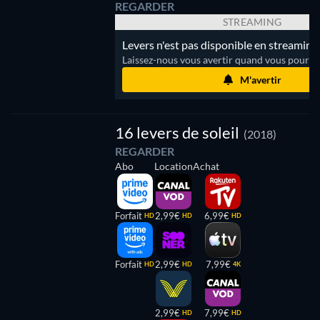
REGARDER
STREAMING
Levers n'est pas disponible en streaming.
Laissez-nous vous avertir quand vous pourrez
M'avertir
16 levers de soleil
(2018)
REGARDER
Abo
Location
Achat
Forfait
2,99€
6,99€
HD
HD
HD
Forfait
2,99€
7,99€
HD
HD
4K
2,99€
7,99€
HD
HD