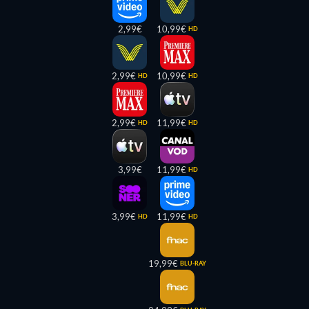
2,99€
10,99€
HD
2,99€
10,99€
HD
HD
2,99€
11,99€
HD
HD
3,99€
11,99€
HD
3,99€
11,99€
HD
HD
19,99€
BLU-RAY