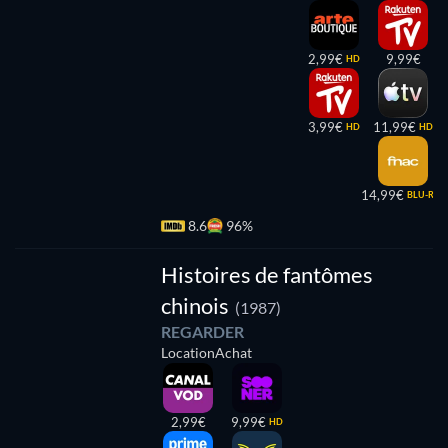
2,99€
9,99€
HD
3,99€
11,99€
HD
HD
14,99€
BLU-RAY
8.6
96%
Histoires de fantômes
chinois
(1987)
REGARDER
Location
Achat
2,99€
9,99€
HD