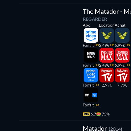
The Matador - Mê
REGARDER
Abo
Location
Achat
Forfait
2,49€
6,99€
HD
HD
HD
Forfait
2,49€
6,99€
HD
HD
HD
Forfait
2,99€
7,99€
HD
Forfait
HD
6.7
75%
Série
Matador
(2014)