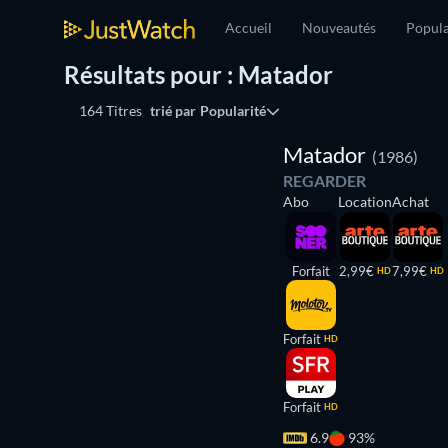
Accueil
Nouveautés
Popula
Résultats pour : Matador
164 Titres
trié par
Popularité
Matador
(1986)
REGARDER
Abo
Location
Achat
Forfait
2,99€
7,99€
HD
HD
Forfait
HD
Forfait
HD
6.9
93%