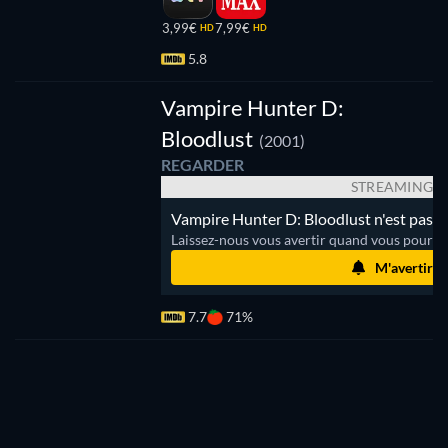
3,99€
7,99€
HD
HD
5.8
Vampire Hunter D:
Bloodlust
(2001)
REGARDER
STREAMING
Vampire Hunter D: Bloodlust n'est pas d
Laissez-nous vous avertir quand vous pourrez
M'avertir
7.7
71%