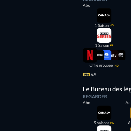
Abo
1 Saison
HD
1 Saison
4K
Offre groupée
HD
6.9
Série
Le Bureau des lé
REGARDER
Abo
Ac
5 saisons
6
HD