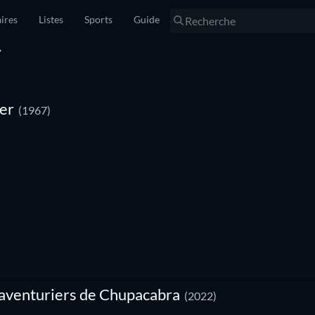
ires
Listes
Sports
Guide
r
ier
(1967)
 aventuriers de Chupacabra
(2022)