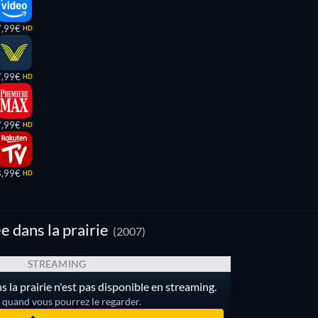
7,99€
HD
7,99€
HD
7,99€
HD
8,99€
HD
 dans la prairie
(2007)
STREAMING
 la prairie n'est pas disponible en streaming.
r quand vous pourrez le regarder.