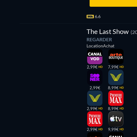
6.6
The Last Show
(2
REGARDER
Location
Achat
2,99€
7,99€
HD
HD
2,99€
8,99€
HD
2,99€
8,99€
HD
HD
2,99€
9,99€
HD
HD