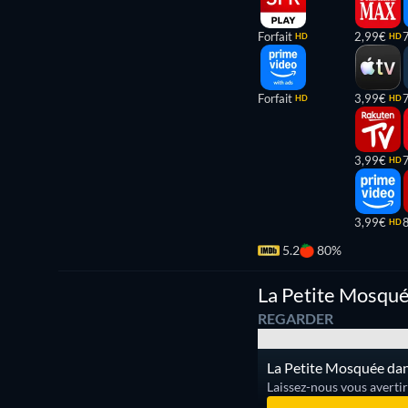
Forfait
2,99€
HD
HD
Forfait
3,99€
HD
HD
3,99€
HD
3,99€
HD
5.2
80%
Série
La Petite Mosquée
REGARDER
La Petite Mosquée dans
Laissez-nous vous averti