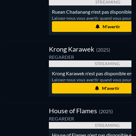
STREAMING
Ruean Chadanang n'est pas disponible e
Laissez-nous vous avertir quand vous pourrez
M'avertir
e
Krong Karawek
(2025)
REGARDER
STREAMING
Krong Karawek n'est pas disponible en s
Laissez-nous vous avertir quand vous pourrez
M'avertir
House
e
of
House of Flames
(2025)
Flames
REGARDER
STREAMING
House of Flames n'est pas disponible en 