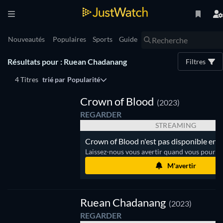
Nouveautés
Populaires
Sports
Guide
Résultats pour : Ruean Chadanang
Filtres
4 Titres
trié par
Popularité
e
Crown of Blood
(2023)
REGARDER
STREAMING
Crown of Blood n'est pas disponible en 
Laissez-nous vous avertir quand vous pourrez
M'avertir
e
Ruean Chadanang
(2023)
REGARDER