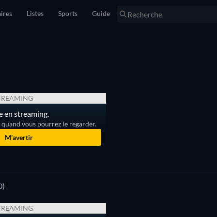
ires
Listes
Sports
Guide
TREAMING
e en streaming.
r quand vous pourrez le regarder.
M'avertir
0)
TREAMING