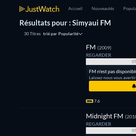
Accueil
Nouveautés
Popula
Résultats pour : Simyaui FM
30 Titres
trié par
Popularité
Série
FM
(2009)
REGARDER
S
FM n'est pas disponibl
Laissez-nous vous averti
7.6
Midnight FM
(201
REGARDER
S