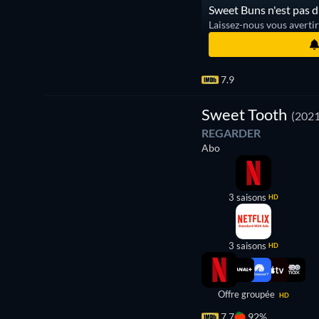
Sweet Buns n'est pas d
Laissez-nous vous averti
7.9
Série
Sweet Tooth
(2021
REGARDER
Abo
3 saisons
HD
3 saisons
HD
Offre groupée
HD
7.7
92%