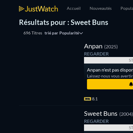
Accueil
Nouveautés
Popula
Résultats pour : Sweet Buns
696 Titres
trié par
Popularité
Série
Anpan
(2025)
REGARDER
S
Anpan n'est pas dispon
Laissez-nous vous averti
8.1
Série
Sweet Buns
(2004
REGARDER
S