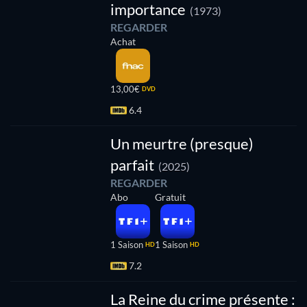
importance
(1973)
REGARDER
Achat
13,00€
DVD
6.4
Série
Un meurtre (presque)
parfait
(2025)
REGARDER
Abo
Gratuit
1 Saison
1 Saison
HD
HD
7.2
La Reine du crime présente :