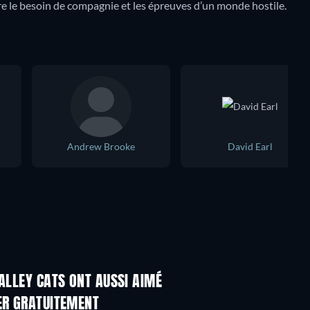
ntre le besoin de compagnie et les épreuves d’un monde hostile.
Andrew Brooke
David Earl
ALLEY CATS ONT AUSSI AIMÉ
Série
Série
ER GRATUITEMENT
Série
Série