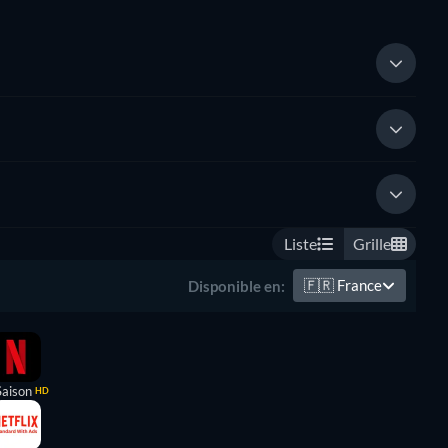
Liste
Grille
🇫🇷
France
Disponible en:
Saison
HD