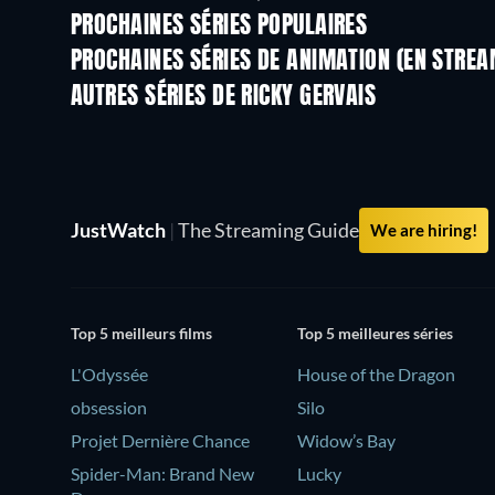
PROCHAINES SÉRIES POPULAIRES
Série
Série
PROCHAINES SÉRIES DE ANIMATION (EN STREA
Saison 16
Saison 2
AUTRES SÉRIES DE RICKY GERVAIS
Série
Série
JustWatch
|
The Streaming Guide
We are hiring!
Top 5 meilleurs films
Top 5 meilleures séries
L'Odyssée
House of the Dragon
obsession
Silo
Projet Dernière Chance
Widow’s Bay
Spider-Man: Brand New
Lucky