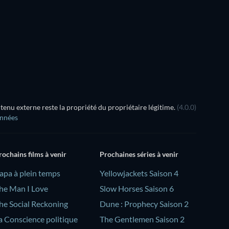
Série
Série
Saison 1
Saison 1
ss X Machina - Saison 1
Série
Série
nu externe reste la propriété du propriétaire légitime.
(4.0.0)
onnées
rochains films à venir
Prochaines séries à venir
Papa à plein temps
Yellowjackets Saison 4
he Man I Love
Slow Horses Saison 6
he Social Reckoning
Dune : Prophecy Saison 2
a Conscience politique
The Gentlemen Saison 2