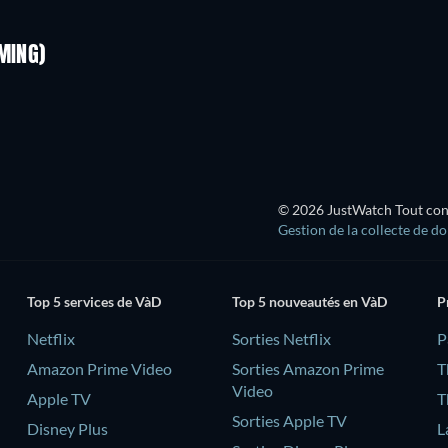
Série
Série
MING)
Saison 2
Saison 1
Ba
Série
Série
© 2026 JustWatch Tout conte
Gestion de la collecte de d
Top 5 services de VàD
Top 5 nouveautés en VàD
P
Netflix
Sorties Netflix
‎
Amazon Prime Video
Sorties Amazon Prime
T
Video
Apple TV
T
Sorties Apple TV
Disney Plus
L