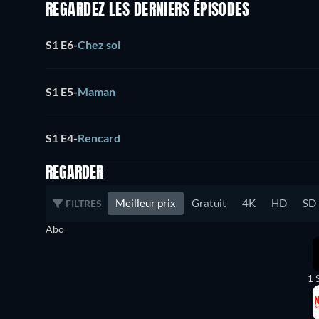
REGARDEZ LES DERNIERS ÉPISODES
S1 E6
-
Chez soi
S1 E5
-
Maman
S1 E4
-
Rencard
REGARDER
Meilleur prix
Gratuit
4K
HD
SD
FILTRES
Abo
1 