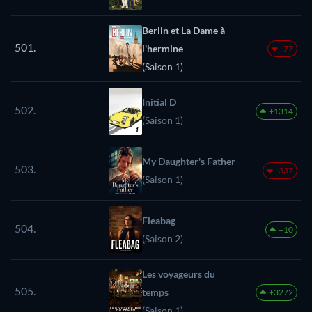
Berlin et La Dame à
501.
l'hermine
-77
(Saison 1)
Initial D
502.
+1314
(Saison 1)
My Daughter's Father
503.
-337
(Saison 1)
Fleabag
504.
+10
(Saison 2)
Les voyageurs du
505.
temps
+3272
(Saison 1)