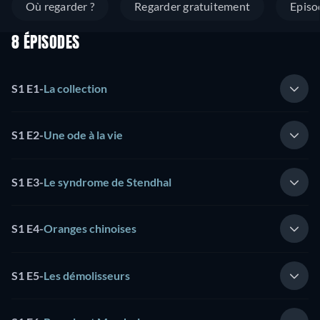
Où regarder ?
Regarder gratuitement
Episo
8 ÉPISODES
S1 E1
-
La collection
S1 E2
-
Une ode à la vie
S1 E3
-
Le syndrome de Stendhal
S1 E4
-
Oranges chinoises
S1 E5
-
Les démolisseurs