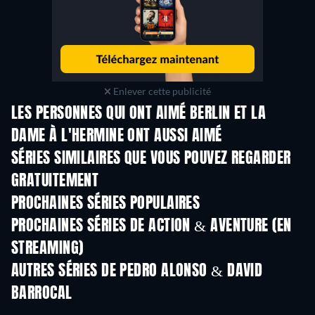
Enlever cette publicité
LES PERSONNES QUI ONT AIMÉ BERLIN ET LA
DAME À L'HERMINE ONT AUSSI AIMÉ
Série
Série
S
SÉRIES SIMILAIRES QUE VOUS POUVEZ REGARDER
GRATUITEMENT
Série
S
PROCHAINES SÉRIES POPULAIRES
Série
Série
S
PROCHAINES SÉRIES DE ACTION & AVENTURE (EN
STREAMING)
Saison 2
Saison 2
Sais
AUTRES SÉRIES DE PEDRO ALONSO & DAVID
BARROCAL
Série
Série
S