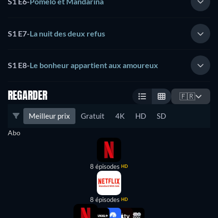
S1 E6
-
Pomelo et Mandarina
S1 E7
-
La nuit des deux refus
S1 E8
-
Le bonheur appartient aux amoureux
REGARDER
🇫🇷
Meilleur prix
Gratuit
4K
HD
SD
Abo
8 épisodes
HD
8 épisodes
HD