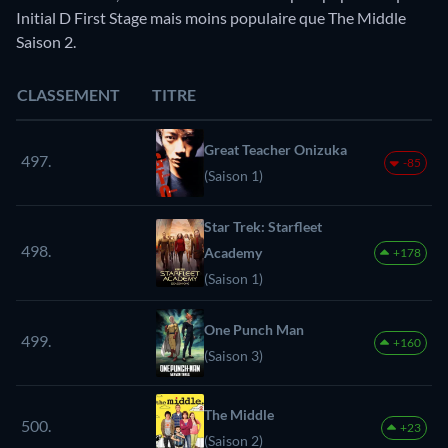
Initial D First Stage mais moins populaire que The Middle
Saison 2.
CLASSEMENT
TITRE
Great Teacher Onizuka
497.
-85
(Saison 1)
Star Trek: Starfleet
498.
Academy
+178
(Saison 1)
One Punch Man
499.
+160
(Saison 3)
The Middle
500.
+23
(Saison 2)