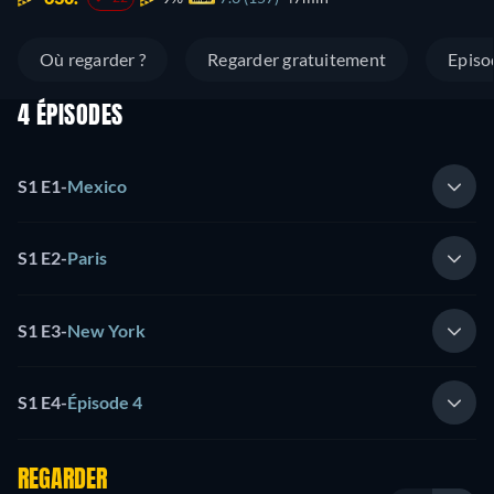
Où regarder ?
Regarder gratuitement
Episo
4 ÉPISODES
S1 E1
-
Mexico
S1 E2
-
Paris
S1 E3
-
New York
S1 E4
-
Épisode 4
REGARDER