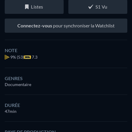
Listes
S1 Vu
Connectez-vous
pour synchroniser la Watchlist
NOTE
9%
(53)
7.3
GENRES
Documentaire
DURÉE
47min
PAYS DE PRODUCTION