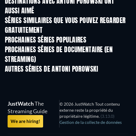
DESTINATIONS AVEC ANTONI POROWSKI ONT
AUSSI AIMÉ
Série
Série
S
SÉRIES SIMILAIRES QUE VOUS POUVEZ REGARDER
GRATUITEMENT
Série
PROCHAINES SÉRIES POPULAIRES
Série
Série
S
PROCHAINES SÉRIES DE DOCUMENTAIRE (EN
STREAMING)
Saison 1
Saison 1
Sais
AUTRES SÉRIES DE ANTONI POROWSKI
Série
Série
S
JustWatch
The
© 2026 JustWatch Tout contenu
externe reste la propriété du
Streaming Guide
propriétaire légitime.
(3.13.0)
We are hiring!
Gestion de la collecte de données