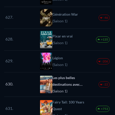
Génération War
627.
-46
(Saison 1)
Pixar en vrai
628.
+135
(Saison 1)
Légion
629.
-206
(Saison 1)
Les plus belles
630.
destinations avec
-22
Antoni Porowski
(Saison 1)
Fairy Tail: 100 Years
631.
Quest
+753