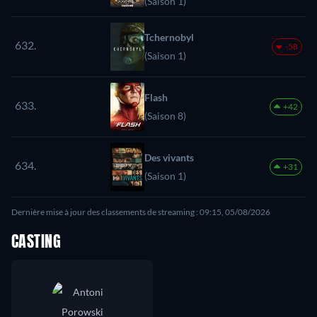
(Saison 1)
Tchernobyl
632.
-58
(Saison 1)
Flash
633.
+42
(Saison 8)
Des vivants
634.
+31
(Saison 1)
Dernière mise à jour des classements de streaming : 09:15, 05/08/2026
CASTING