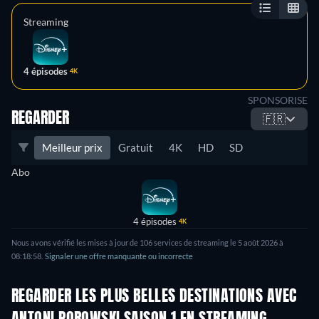
Streaming
4 épisodes
4K
SPONSORISE
REGARDER
🇫🇷
Meilleur prix
Gratuit
4K
HD
SD
Abo
4 épisodes
4K
Nous avons vérifié les mises à jour de 106 services de streaming le 5 août 2026 à
08:18:58.
Signaler une offre manquante ou incorrecte
REGARDER LES PLUS BELLES DESTINATIONS AVEC