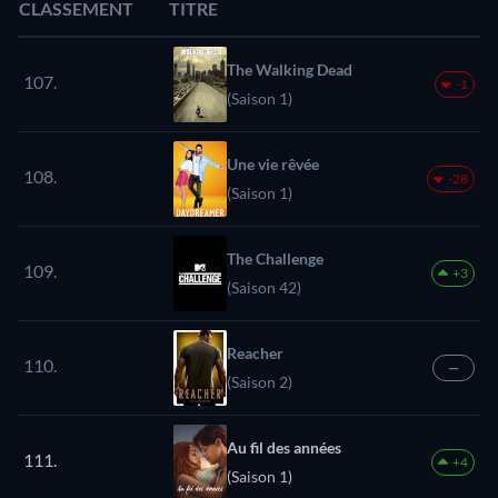
CLASSEMENT
TITRE
The Walking Dead
107.
-1
(Saison 1)
Une vie rêvée
108.
-28
(Saison 1)
The Challenge
109.
+3
(Saison 42)
Reacher
110.
—
(Saison 2)
Au fil des années
111.
+4
(Saison 1)