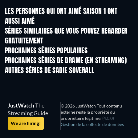
LES PERSONNES QUI ONT AIMÉ SAISON 1 ONT
AUSSI AIMÉ
Série
Série
S
SÉRIES SIMILAIRES QUE VOUS POUVEZ REGARDER
GRATUITEMENT
Série
S
PROCHAINES SÉRIES POPULAIRES
Série
Série
S
PROCHAINES SÉRIES DE DRAME (EN STREAMING)
Saison 4
Saison 6
Sais
AUTRES SÉRIES DE SADIE SOVERALL
Série
Série
S
JustWatch
The
© 2026 JustWatch Tout contenu
externe reste la propriété du
Streaming Guide
propriétaire légitime.
(4.0.0)
We are hiring!
Gestion de la collecte de données