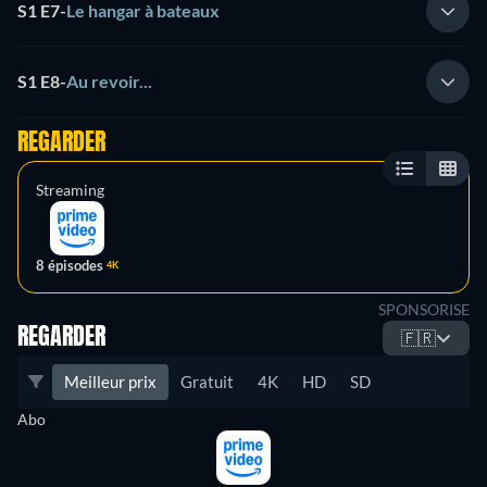
S1 E7
-
Le hangar à bateaux
S1 E8
-
Au revoir...
REGARDER
Streaming
8 épisodes
4K
SPONSORISE
REGARDER
🇫🇷
Meilleur prix
Gratuit
4K
HD
SD
Abo