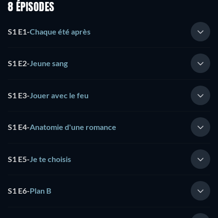
8 ÉPISODES
S1 E1
-
Chaque été après
S1 E2
-
Jeune sang
S1 E3
-
Jouer avec le feu
S1 E4
-
Anatomie d'une romance
S1 E5
-
Je te choisis
S1 E6
-
Plan B