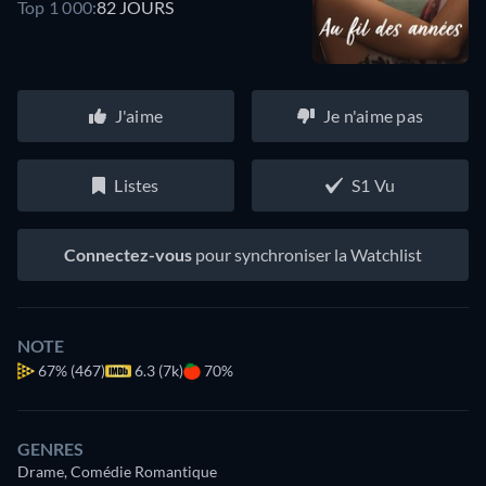
Top 1 000:
82 JOURS
J'aime
Je n'aime pas
Listes
S1 Vu
Connectez-vous
pour synchroniser la Watchlist
NOTE
67%
(467)
6.3 (7k)
70%
GENRES
Drame, Comédie Romantique