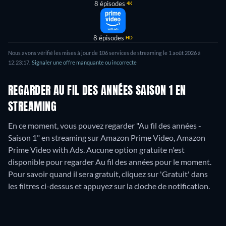
8 épisodes
4K
8 épisodes
HD
Nous avons vérifié les mises à jour de
106
services de streaming le
1 août 2026
à
12:23:17
.
Signaler une offre manquante ou incorrecte
REGARDER AU FIL DES ANNÉES SAISON 1 EN
STREAMING
En ce moment, vous pouvez regarder "Au fil des années -
Saison 1" en streaming sur Amazon Prime Video, Amazon
Prime Video with Ads.
Aucune option gratuite n'est
disponible pour regarder Au fil des années pour le moment.
Pour savoir quand il sera gratuit, cliquez sur 'Gratuit' dans
les filtres ci-dessus et appuyez sur la cloche de notification.