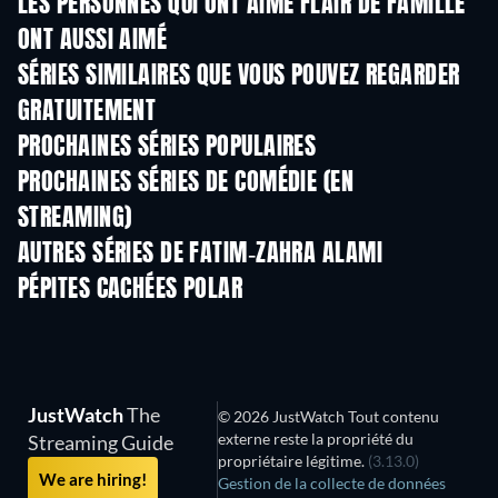
LES PERSONNES QUI ONT AIMÉ FLAIR DE FAMILLE
ONT AUSSI AIMÉ
Série
Série
S
SÉRIES SIMILAIRES QUE VOUS POUVEZ REGARDER
GRATUITEMENT
Série
Série
S
PROCHAINES SÉRIES POPULAIRES
Série
Série
S
PROCHAINES SÉRIES DE COMÉDIE (EN
STREAMING)
Saison 6
Saison 2
Sais
AUTRES SÉRIES DE FATIM-ZAHRA ALAMI
Série
Série
S
PÉPITES CACHÉES POLAR
Série
S
JustWatch
The
© 2026 JustWatch Tout contenu
externe reste la propriété du
Streaming Guide
propriétaire légitime.
(3.13.0)
We are hiring!
Gestion de la collecte de données