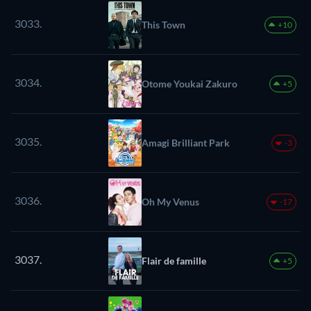
3033.
This Town
+10
3034.
Otome Youkai Zakuro
+5
3035.
Amagi Brilliant Park
-3
3036.
Oh My Venus
-17
3037.
Flair de famille
+5