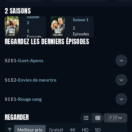
2 SAISONS
Saison
Saison 1
2
2
1
Episodes
Épisode
REGARDEZ LES DERNIERS ÉPISODES
S2 E1
-
Guet-Apens
S1 E2
-
Envies de meurtre
S1 E1
-
Rouge sang
REGARDER
🇫🇷
Meilleur prix
Gratuit
4K
HD
SD