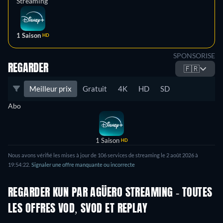
Streaming
1 Saison
HD
SPONSORISE
REGARDER
🇫🇷
Meilleur prix
Gratuit
4K
HD
SD
Abo
1 Saison
HD
Nous avons vérifié les mises à jour de 106 services de streaming le 2 août 2026 à
19:54:22.
Signaler une offre manquante ou incorrecte
REGARDER KUN PAR AGÜERO STREAMING - TOUTES
LES OFFRES VOD, SVOD ET REPLAY