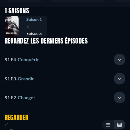
1 SAISONS
Saison 1
4
Episodes
REGARDEZ LES DERNIERS ÉPISODES
S1 E4
-
Conquérir
S1 E3
-
Grandir
S1 E2
-
Changer
REGARDER