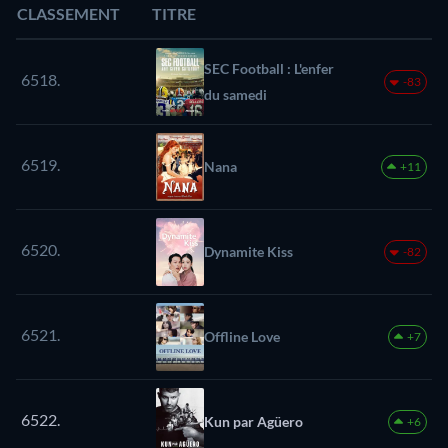
CLASSEMENT
TITRE
SEC Football : L'enfer
6518.
-83
du samedi
6519.
Nana
+11
6520.
Dynamite Kiss
-82
6521.
Offline Love
+7
6522.
Kun par Agüero
+6