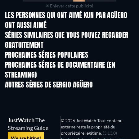
Enlever cette publicité
LES PERSONNES QUI ONT AIMÉ KUN PAR AGÜERO
ONT AUSSI AIMÉ
Série
Série
S
SÉRIES SIMILAIRES QUE VOUS POUVEZ REGARDER
GRATUITEMENT
Série
Série
S
PROCHAINES SÉRIES POPULAIRES
Série
Série
S
PROCHAINES SÉRIES DE DOCUMENTAIRE (EN
STREAMING)
Saison 1
Saison 1
Sais
AUTRES SÉRIES DE SERGIO AGÜERO
Série
Série
S
JustWatch
The
© 2026 JustWatch Tout contenu
externe reste la propriété du
Streaming Guide
propriétaire légitime.
(3.13.0)
We are hiring!