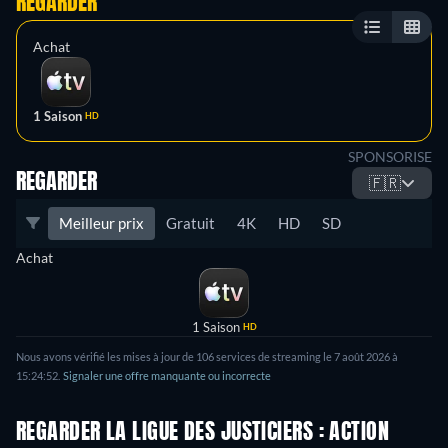
REGARDER
Achat
1 Saison
HD
SPONSORISE
REGARDER
🇫🇷
Meilleur prix
Gratuit
4K
HD
SD
Achat
1 Saison
HD
Nous avons vérifié les mises à jour de 106 services de streaming le 7 août 2026 à
15:24:52.
Signaler une offre manquante ou incorrecte
REGARDER LA LIGUE DES JUSTICIERS : ACTION