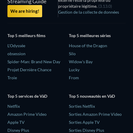
externe reste la propriété du
Streaming Guide
propriétaire légitime.
(3.13.0)
We are hiring!
Gestion de la collecte de données
Top 5 meilleurs films
Top 5 meilleures séries
L'Odyssée
House of the Dragon
obsession
Silo
Spider-Man: Brand New Day
Widow’s Bay
Projet Dernière Chance
Lucky
Troie
From
Top 5 services de VàD
Top 5 nouveautés en VàD
Netflix
Sorties Netflix
Amazon Prime Video
Sorties Amazon Prime Video
Apple TV
Sorties Apple TV
Disney Plus
Sorties Disney Plus