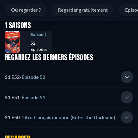
Où regarder ?
Regarder gratuitement
Episo
1 SAISONS
Saison 1
52
Episodes
REGARDEZ LES DERNIERS ÉPISODES
S1 E52
-
Épisode 52
S1 E51
-
Épisode 51
S1 E50
-
Titre français inconnu (Enter the Darkseid)