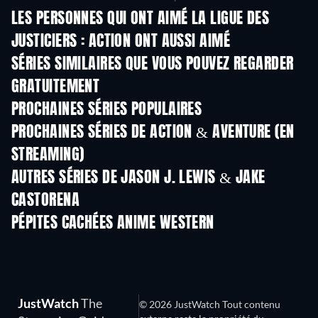
LES PERSONNES QUI ONT AIMÉ LA LIGUE DES
JUSTICIERS : ACTION ONT AUSSI AIMÉ
Série
SÉRIES SIMILAIRES QUE VOUS POUVEZ REGARDER
GRATUITEMENT
Série
Série
S
PROCHAINES SÉRIES POPULAIRES
Série
Série
S
PROCHAINES SÉRIES DE ACTION & AVENTURE (EN
STREAMING)
Saison 2
Saison 2
Sais
AUTRES SÉRIES DE JASON J. LEWIS & JAKE
CASTORENA
Série
PÉPITES CACHÉES ANIME WESTERN
Série
Série
S
JustWatch
The
© 2026 JustWatch Tout contenu