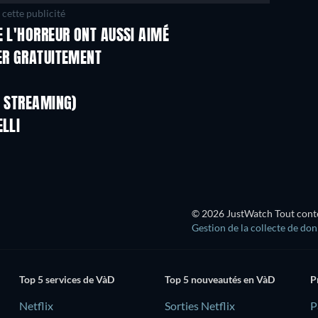
cette publicité
E L'HORREUR ONT AUSSI AIMÉ
Série
Série
ER GRATUITEMENT
Série
Série
Série
Série
N STREAMING)
Saison 2
Saison 4
ELLI
© 2026 JustWatch Tout conten
Gestion de la collecte de do
Top 5 services de VàD
Top 5 nouveautés en VàD
P
Netflix
Sorties Netflix
‎