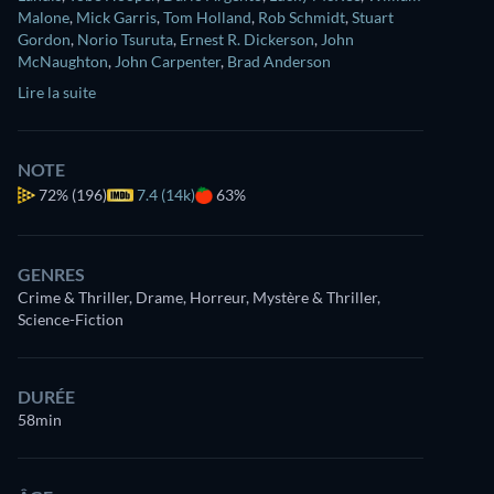
Malone
,
Mick Garris
,
Tom Holland
,
Rob Schmidt
,
Stuart
Gordon
,
Norio Tsuruta
,
Ernest R. Dickerson
,
John
McNaughton
,
John Carpenter
,
Brad Anderson
Lire la suite
NOTE
72%
(196)
7.4 (14k)
63%
GENRES
Crime & Thriller, Drame, Horreur, Mystère & Thriller,
Science-Fiction
DURÉE
58min