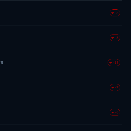
-8
-8
ER
-13
-7
-8