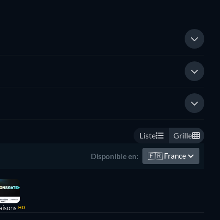
Liste
Grille
🇫🇷
France
Disponible en:
aisons
HD