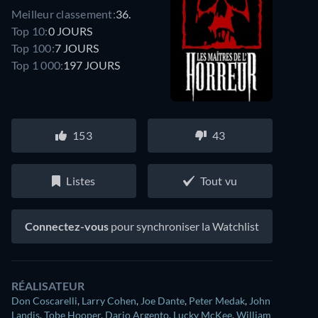
Meilleur classement:
36.
Top 10:
0 JOURS
Top 100:
7 JOURS
Top 1 000:
197 JOURS
153
43
Listes
Tout vu
Connectez-vous
pour synchroniser la Watchlist
RÉALISATEUR
Don Coscarelli
,
Larry Cohen
,
Joe Dante
,
Peter Medak
,
John
Landis
,
Tobe Hooper
,
Dario Argento
,
Lucky McKee
,
William