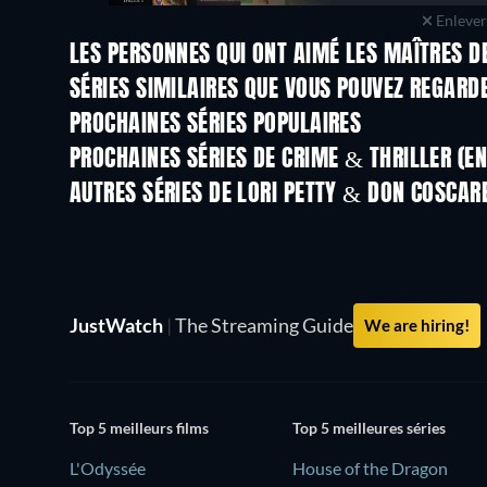
Enlever 
LES PERSONNES QUI ONT AIMÉ LES MAÎTRES D
Série
SÉRIES SIMILAIRES QUE VOUS POUVEZ REGARD
Série
Série
PROCHAINES SÉRIES POPULAIRES
Série
Série
PROCHAINES SÉRIES DE CRIME & THRILLER (E
Saison 6
Saison 2
AUTRES SÉRIES DE LORI PETTY & DON COSCAR
Série
Série
JustWatch
|
The Streaming Guide
We are hiring!
Top 5 meilleurs films
Top 5 meilleures séries
L'Odyssée
House of the Dragon