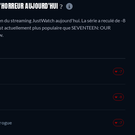
L'HORREUR AUJOURD'HUI ?
n du streaming JustWatch aujourd'hui. La série a reculé de -8
re est actuellement plus populaire que SEVENTEEN: OUR
w.
-7
-8
drogue
-7