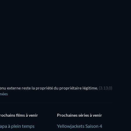
Série
Série
Série
Série
Saison 1
Saison 2
u externe reste la propriété du propriétaire légitime.
(3.13.0)
nnées
rochains films à venir
Prochaines séries à venir
Papa à plein temps
Yellowjackets Saison 4