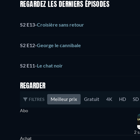
REGARDEZ LES DERNIERS ÉPISODES
S2 E13
-
Croisière sans retour
S2 E12
-
George le cannibale
S2 E11
-
Le chat noir
REGARDER
Meilleur prix
Gratuit
4K
HD
SD
FILTRES
Abo
2 s
Achat