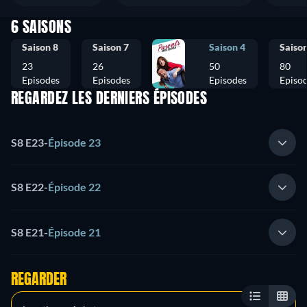
6 SAISONS
Saison 8
Saison 7
Saison 4
Saison
23
26
50
80
Episodes
Episodes
Episodes
Episo
REGARDEZ LES DERNIERS ÉPISODES
S8 E23
-
Épisode 23
S8 E22
-
Épisode 22
S8 E21
-
Épisode 21
REGARDER