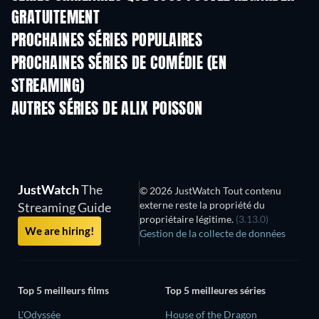
GRATUITEMENT
Série
Série
S
PROCHAINES SÉRIES POPULAIRES
Série
Série
S
PROCHAINES SÉRIES DE COMÉDIE (EN
STREAMING)
Saison 6
Saison 2
Sais
AUTRES SÉRIES DE ALIX POISSON
Série
Série
S
JustWatch
The
© 2026 JustWatch Tout contenu
externe reste la propriété du
Streaming Guide
propriétaire légitime.
(3.13.0)
We are hiring!
Gestion de la collecte de données
Top 5 meilleurs films
Top 5 meilleures séries
L'Odyssée
House of the Dragon