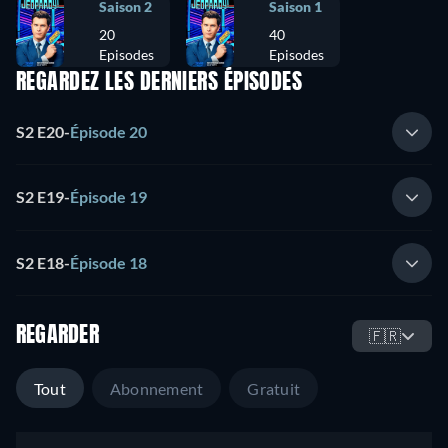
Saison 2
Saison 1
20
40
Episodes
Episodes
REGARDEZ LES DERNIERS ÉPISODES
S2 E20
-
Épisode 20
S2 E19
-
Épisode 19
S2 E18
-
Épisode 18
REGARDER
🇫🇷
Tout
Abonnement
Gratuit