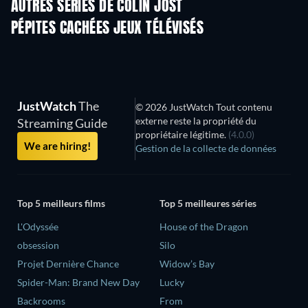
AUTRES SÉRIES DE COLIN JOST
Série
Série
S
PÉPITES CACHÉES JEUX TÉLÉVISÉS
Série
Série
S
JustWatch
The
© 2026 JustWatch Tout contenu
externe reste la propriété du
Streaming Guide
propriétaire légitime.
(4.0.0)
We are hiring!
Gestion de la collecte de données
Top 5 meilleurs films
Top 5 meilleures séries
L'Odyssée
House of the Dragon
obsession
Silo
Projet Dernière Chance
Widow’s Bay
Spider-Man: Brand New Day
Lucky
Backrooms
From