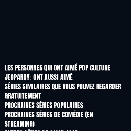
LES PERSONNES QUI ONT AIMÉ POP CULTURE
JEOPARDY! ONT AUSSI AIMÉ
Série
Série
S
SÉRIES SIMILAIRES QUE VOUS POUVEZ REGARDER
GRATUITEMENT
Série
Série
S
PROCHAINES SÉRIES POPULAIRES
Série
Série
S
PROCHAINES SÉRIES DE COMÉDIE (EN
STREAMING)
Saison 6
Saison 2
Sais