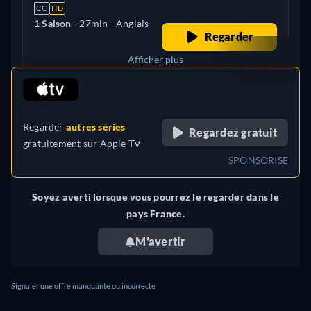
CC
HD
1 Saison -
27min
- Anglais
Regarder
Afficher plus
retail price
Royaume-Uni
Regarder
autres séries
Regardez gratuit
gratuitement sur
Apple TV
SPONSORISE
Soyez averti lorsque vous pourrez le regarder dans le
pays France.
M'avertir
Signaler une offre manquante ou incorrecte