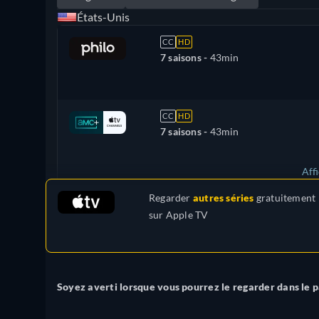
États-Unis
CC
HD
7 saisons -
43min
CC
HD
7 saisons -
43min
Aff
Regarder
autres séries
gratuitement
Royaume-Uni
sur
Apple TV
Soyez averti lorsque vous pourrez le regarder dans le 