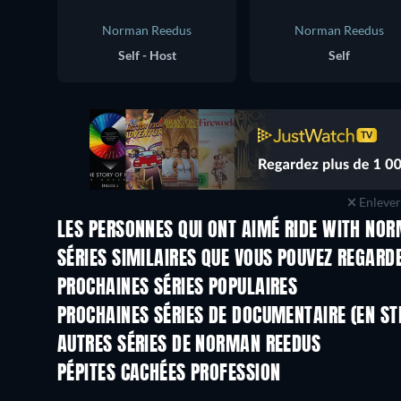
Norman Reedus
Norman Reedus
Self - Host
Self
Enlever 
LES PERSONNES QUI ONT AIMÉ RIDE WITH NOR
Série
Série
SÉRIES SIMILAIRES QUE VOUS POUVEZ REGARD
Série
Série
PROCHAINES SÉRIES POPULAIRES
Série
Série
PROCHAINES SÉRIES DE DOCUMENTAIRE (EN S
Saison 1
Saison 1
AUTRES SÉRIES DE NORMAN REEDUS
Série
Série
PÉPITES CACHÉES PROFESSION
Série
Série