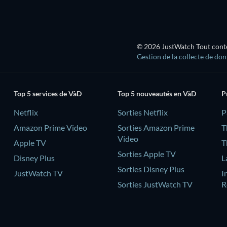
© 2026 JustWatch Tout conten
Gestion de la collecte de do
Top 5 services de VàD
Top 5 nouveautés en VàD
P
Netflix
Sorties Netflix
‎
Amazon Prime Video
Sorties Amazon Prime
T
Video
Apple TV
T
Sorties Apple TV
Disney Plus
L
Sorties Disney Plus
JustWatch TV
I
Sorties JustWatch TV
R