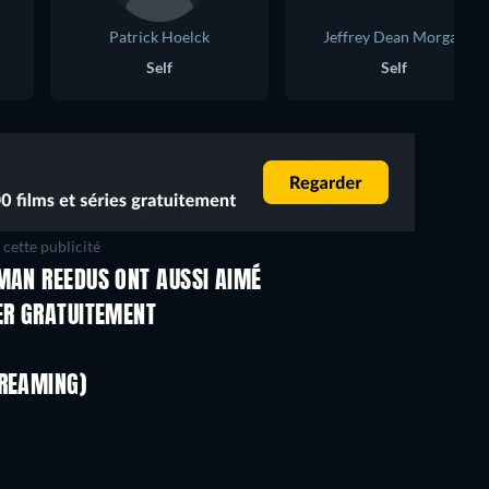
Patrick Hoelck
Jeffrey Dean Morgan
Self
Self
cette publicité
MAN REEDUS ONT AUSSI AIMÉ
Série
Série
ER GRATUITEMENT
Série
Série
Série
Série
TREAMING)
Saison 1
Saison 1
The Dynasty: UConn Huskies -
Saison 1
Série
Série
Série
Série