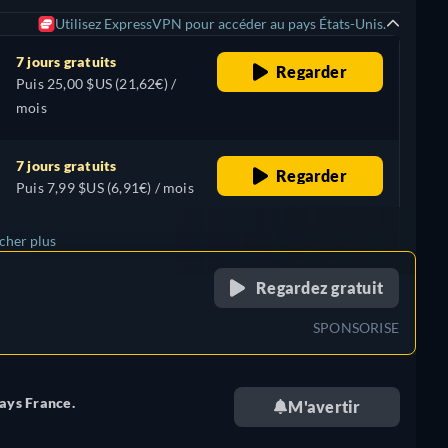
Utilisez ExpressVPN pour accéder au pays États-Unis.
7 jours gratuits
Regarder
Puis 25,00 $US (21,62€) /
mois
7 jours gratuits
Regarder
Puis 7,99 $US (6,91€) / mois
icher plus
retail price
Regardez gratuit
SPONSORISE
pays France.
M'avertir