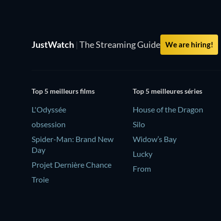
JustWatch
|
The Streaming Guide
We are hiring!
Top 5 meilleurs films
Top 5 meilleures séries
L'Odyssée
House of the Dragon
obsession
Silo
Spider-Man: Brand New
Widow’s Bay
Day
Lucky
Projet Dernière Chance
From
Troie