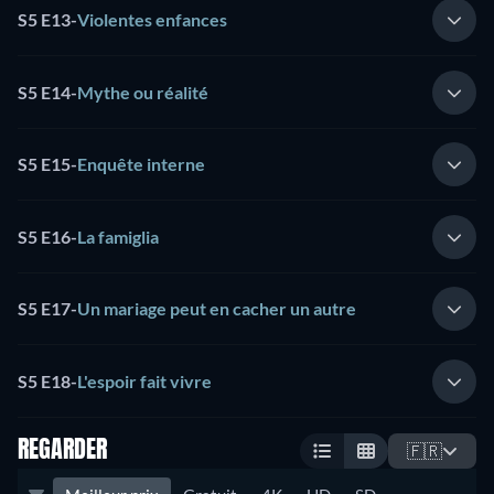
S5 E13
-
Violentes enfances
S5 E14
-
Mythe ou réalité
S5 E15
-
Enquête interne
S5 E16
-
La famiglia
S5 E17
-
Un mariage peut en cacher un autre
S5 E18
-
L'espoir fait vivre
REGARDER
🇫🇷