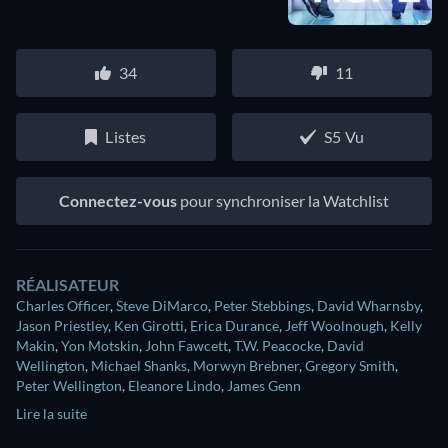
34
11
Listes
S5 Vu
Connectez-vous
pour synchroniser la Watchlist
RÉALISATEUR
Charles Officer
,
Steve DiMarco
,
Peter Stebbings
,
David Wharnsby
,
Jason Priestley
,
Ken Girotti
,
Erica Durance
,
Jeff Woolnough
,
Kelly
Makin
,
Yon Motskin
,
John Fawcett
,
T.W. Peacocke
,
David
Wellington
,
Michael Shanks
,
Morwyn Brebner
,
Gregory Smith
,
Peter Wellington
,
Eleanore Lindo
,
James Genn
Lire la suite