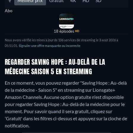
Meilleur prix
Gratuit
4K
HD
SD
Abo
18 épisodes
HD
Nous avons vérifié les mises à jour de 106 services de streaming le 3 août 2026 à
05:51:01.
Signaler une offre manquante ou incorrecte
REGARDER SAVING HOPE : AU-DELÀ DE LA
MÉDECINE SAISON 5 EN STREAMING
En ce moment, vous pouvez regarder "Saving Hope : Au-delà
de la médecine - Saison 5" en streaming sur Lionsgate+
Amazon Channels.
Aucune option gratuite n'est disponible
pour regarder Saving Hope : Au-delà de la médecine pour le
moment. Pour savoir quand il sera gratuit, cliquez sur
'Gratuit' dans les filtres ci-dessus et appuyez sur la cloche de
notification.