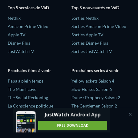
Top 5 services de VàD
Top 5 nouveautés en VàD
Netflix
Sorties Netflix
Amazon Prime Video
Sorties Amazon Prime Video
Apple TV
Sorties Apple TV
Disney Plus
Sorties Disney Plus
JustWatch TV
Sorties JustWatch TV
Prochains films à venir
Prochaines séries à venir
‎Papa à plein temps
Yellowjackets Saison 4
The Man I Love
Slow Horses Saison 6
The Social Reckoning
Dune : Prophecy Saison 2
La Conscience politique
The Gentlemen Saison 2
In All My Journeys I Am
Love Is Blind: UK Saison 3
Returning