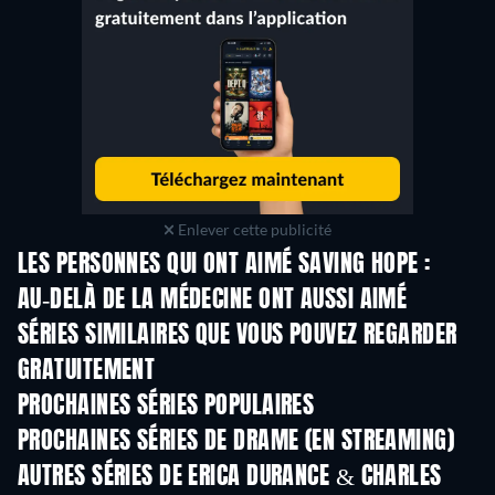
Enlever cette publicité
LES PERSONNES QUI ONT AIMÉ SAVING HOPE :
AU-DELÀ DE LA MÉDECINE ONT AUSSI AIMÉ
Série
Série
S
SÉRIES SIMILAIRES QUE VOUS POUVEZ REGARDER
GRATUITEMENT
Série
S
PROCHAINES SÉRIES POPULAIRES
Série
Série
S
PROCHAINES SÉRIES DE DRAME (EN STREAMING)
Saison 4
Saison 6
Sais
AUTRES SÉRIES DE ERICA DURANCE & CHARLES