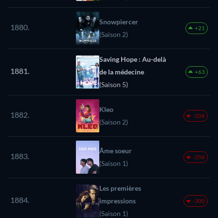
Snowpiercer
1880.
+21
(Saison 2)
Saving Hope : Au-delà
1881.
de la médecine
+63
(Saison 5)
Kleo
1882.
-206
(Saison 2)
Âme soeur
1883.
-356
(Saison 1)
Les premières
1884.
impressions
-300
(Saison 1)