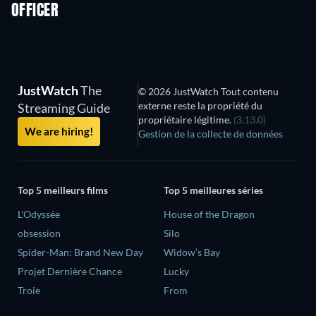
OFFICER
Série
Série
S
JustWatch
The
© 2026 JustWatch Tout contenu
externe reste la propriété du
Streaming Guide
propriétaire légitime.
(3.13.0)
We are hiring!
Gestion de la collecte de données
Top 5 meilleurs films
Top 5 meilleures séries
L'Odyssée
House of the Dragon
obsession
Silo
Spider-Man: Brand New Day
Widow’s Bay
Projet Dernière Chance
Lucky
Troie
From