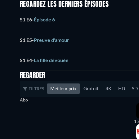
REGARDEZ LES DERNIERS ÉPISODES
S1 E6
-
Épisode 6
S1 E5
-
Preuve d'amour
S1 E4
-
La fille dévouée
REGARDER
Meilleur prix
Gratuit
4K
HD
SD
FILTRES
Abo
1 