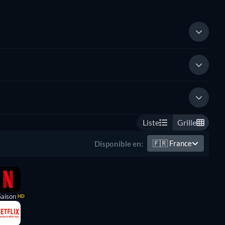
Liste
Grille
🇫🇷
France
Disponible en:
Saison
HD