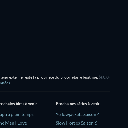
Série
Série
Série
Série
Série
Série
Saison 1
Saison 1
ss X Machina - Saison 1
Série
Série
nu externe reste la propriété du propriétaire légitime.
(4.0.0)
onnées
rochains films à venir
Prochaines séries à venir
Papa à plein temps
Yellowjackets Saison 4
he Man I Love
Slow Horses Saison 6