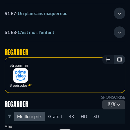
S1 E7
-
Un plan sans maquereau
S1 E8
-
C'est moi, l'enfant
REGARDER
Streaming
8 épisodes
4K
SPONSORISE
REGARDER
🇫🇷
Meilleur prix
Gratuit
4K
HD
SD
Abo