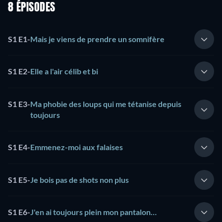
8 ÉPISODES
S1 E1
-
Mais je viens de prendre un somnifère
S1 E2
-
Elle a l'air célib et bi
S1 E3
-
Ma phobie des loups qui me tétanise depuis
toujours
S1 E4
-
Emmenez-moi aux falaises
S1 E5
-
Je bois pas de shots non plus
S1 E6
-
J'en ai toujours plein mon pantalon…