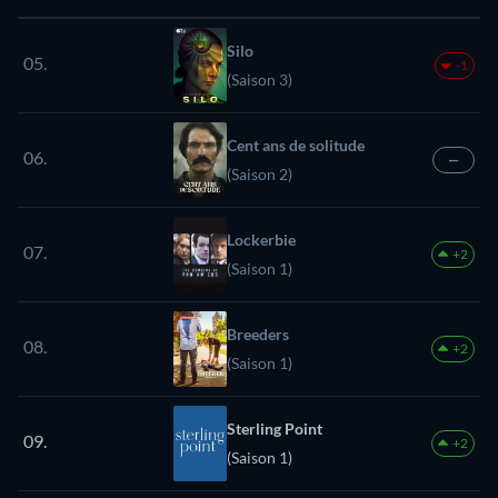
Silo
05.
-1
(Saison 3)
Cent ans de solitude
06.
—
(Saison 2)
Lockerbie
07.
+2
(Saison 1)
Breeders
08.
+2
(Saison 1)
Sterling Point
09.
+2
(Saison 1)