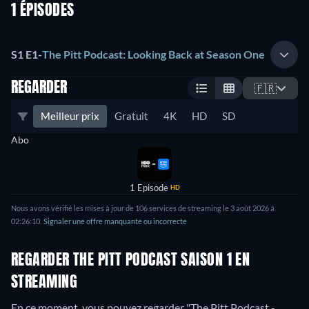
1 ÉPISODES
S1 E1
-
The Pitt Podcast: Looking Back at Season One
REGARDER
🇫🇷
Meilleur prix
Gratuit
4K
HD
SD
Abo
1 Episode
HD
Nous avons vérifié les mises à jour de 106 services de streaming le 3 août 2026 à
02:26:10.
Signaler une offre manquante ou incorrecte
REGARDER THE PITT PODCAST SAISON 1 EN
STREAMING
En ce moment, vous pouvez regarder "The Pitt Podcast -