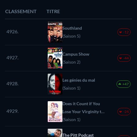
CLASSEMENT
TITRE
Southland
4926.
-12
(Saison 5)
Campus Show
4927.
-44
(Saison 2)
Les génies du mal
4928.
+47
(Saison 1)
Does it Count if You
4929.
Lose Your Virginity to
-24
an Android
(Saison 1)
The Pitt Podcast