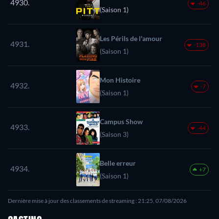
4930.
-46
(Saison 1)
Les Périls de l'amour
4931.
-138
(Saison 1)
Mon Histoire
4932.
-7
(Saison 1)
Campus Show
4933.
-44
(Saison 3)
Belle erreur
4934.
+7
(Saison 1)
Dernière mise à jour des classements de streaming : 21:25, 07/08/2026