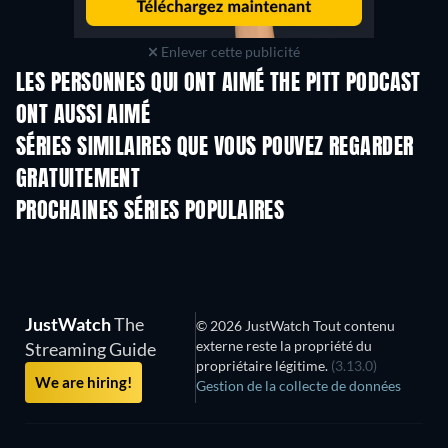
Enlever cette publicité
LES PERSONNES QUI ONT AIMÉ THE PITT PODCAST
ONT AUSSI AIMÉ
Série
Série
S
SÉRIES SIMILAIRES QUE VOUS POUVEZ REGARDER
GRATUITEMENT
Série
Série
S
PROCHAINES SÉRIES POPULAIRES
Série
Série
S
JustWatch
The
© 2026 JustWatch Tout contenu
externe reste la propriété du
Streaming Guide
propriétaire légitime.
(3.13.0)
We are hiring!
Gestion de la collecte de données