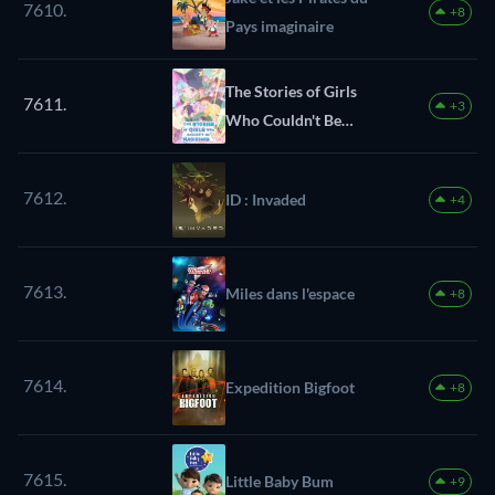
7610.
+8
Pays imaginaire
The Stories of Girls
7611.
+3
Who Couldn't Be
Magicians
7612.
ID : Invaded
+4
7613.
Miles dans l'espace
+8
7614.
Expedition Bigfoot
+8
7615.
Little Baby Bum
+9