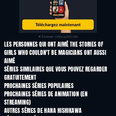
Enlever cette publicité
LES PERSONNES QUI ONT AIMÉ THE STORIES OF
GIRLS WHO COULDN'T BE MAGICIANS ONT AUSSI
AIMÉ
Série
Série
S
SÉRIES SIMILAIRES QUE VOUS POUVEZ REGARDER
GRATUITEMENT
Série
Série
S
PROCHAINES SÉRIES POPULAIRES
Série
Série
S
PROCHAINES SÉRIES DE ANIMATION (EN
STREAMING)
Saison 16
Saison 2
Sais
AUTRES SÉRIES DE HANA HISHIKAWA
Série
Série
S