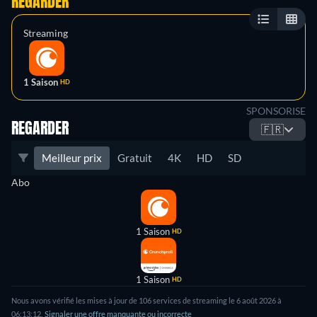
REGARDER
Streaming
1 Saison
HD
SPONSORISE
REGARDER
🇫🇷
Meilleur prix
Gratuit
4K
HD
SD
Abo
1 Saison
HD
1 Saison
HD
Nous avons vérifié les mises à jour de 106 services de streaming le 6 août 2026 à
06:13:12.
Signaler une offre manquante ou incorrecte