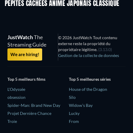
PÉPITES CACHÉES ANIME JAPONAIS CLASSIQUE
Série
Série
JustWatch
The
© 2026 JustWatch Tout contenu
externe reste la propriété du
Streaming Guide
propriétaire légitime.
(3.13.0)
We are hiring!
Gestion de la collecte de données
Top 5 meilleurs films
Top 5 meilleures séries
L'Odyssée
House of the Dragon
obsession
Silo
Spider-Man: Brand New Day
Widow’s Bay
Projet Dernière Chance
Lucky
Troie
From