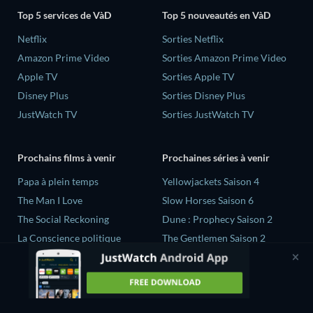
Top 5 services de VàD
Top 5 nouveautés en VàD
Netflix
Sorties Netflix
Amazon Prime Video
Sorties Amazon Prime Video
Apple TV
Sorties Apple TV
Disney Plus
Sorties Disney Plus
JustWatch TV
Sorties JustWatch TV
Prochains films à venir
Prochaines séries à venir
‎Papa à plein temps
Yellowjackets Saison 4
The Man I Love
Slow Horses Saison 6
The Social Reckoning
Dune : Prophecy Saison 2
La Conscience politique
The Gentlemen Saison 2
In All My Journeys I Am
Love Is Blind: UK Saison 3
Returning