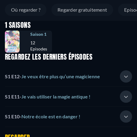
Où regarder ?
Regarder gratuitement
Episo
1 SAISONS
Saison 1
12
Episodes
REGARDEZ LES DERNIERS ÉPISODES
S1 E12
-
Je veux être plus qu’une magicienne
S1 E11
-
Je vais utiliser la magie antique !
S1 E10
-
Notre école est en danger !