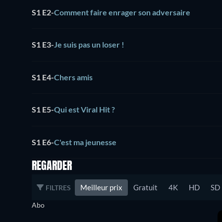
S1 E2
-
Comment faire enrager son adversaire
S1 E3
-
Je suis pas un loser !
S1 E4
-
Chers amis
S1 E5
-
Qui est Viral Hit ?
S1 E6
-
C'est ma jeunesse
REGARDER
Meilleur prix
Gratuit
4K
HD
SD
FILTRES
Abo