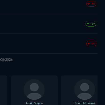
-50
+19
-90
5/08/2026
Araki Sugou
Meru Nukumi