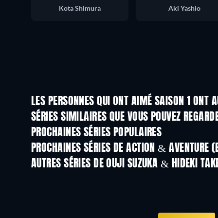
Kota Shimura
Aki Yashio
LES PERSONNES QUI ONT AIMÉ SAISON 1 ONT A
Série
Série
SÉRIES SIMILAIRES QUE VOUS POUVEZ REGARD
Série
Série
PROCHAINES SÉRIES POPULAIRES
Série
Série
PROCHAINES SÉRIES DE ACTION & AVENTURE (
Saison 2
Saison 2
AUTRES SÉRIES DE OUJI SUZUKA & HIDEKI TAK
Série
Série