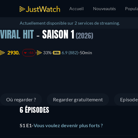
Accueil
Nouveautés
Popula
Actuellement disponible sur 2 services de streaming.
VIRAL HIT
- SAISON 1
(2026)
2930.
33%
6.9 (882)
50min
-46
Où regarder ?
Regarder gratuitement
Episode
6 ÉPISODES
S1 E1
-
Vous voulez devenir plus forts ?