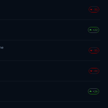
-31
+22
ne
-31
-46
+26