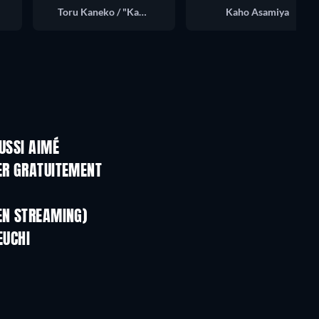
Toru Kaneko / "Kanegon"
Kaho Asamiya
USSI AIMÉ
Série
Série
ER GRATUITEMENT
Série
Série
Série
EN STREAMING)
Saison 1
Saison 2
EUCHI
Série
Série