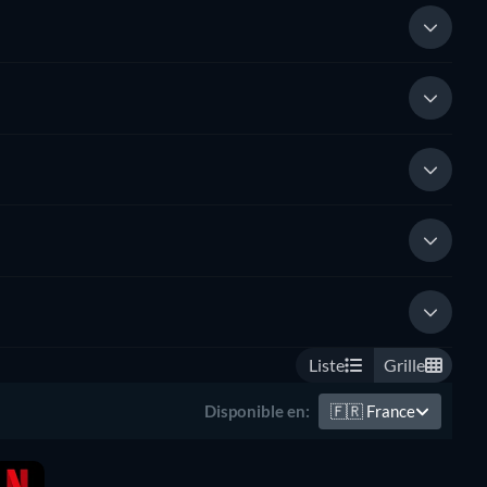
Liste
Grille
🇫🇷
France
Disponible en: