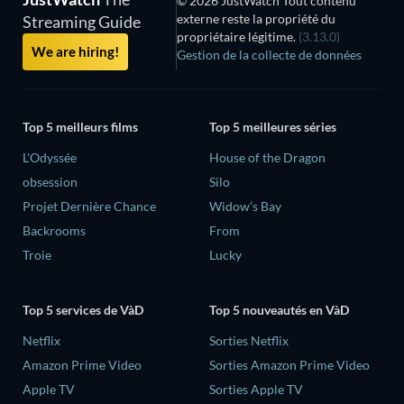
© 2026 JustWatch Tout contenu
externe reste la propriété du
Streaming Guide
propriétaire légitime.
(3.13.0)
We are hiring!
Gestion de la collecte de données
Top 5 meilleurs films
Top 5 meilleures séries
L'Odyssée
House of the Dragon
obsession
Silo
Projet Dernière Chance
Widow’s Bay
Backrooms
From
Troie
Lucky
Top 5 services de VàD
Top 5 nouveautés en VàD
Netflix
Sorties Netflix
Amazon Prime Video
Sorties Amazon Prime Video
Apple TV
Sorties Apple TV