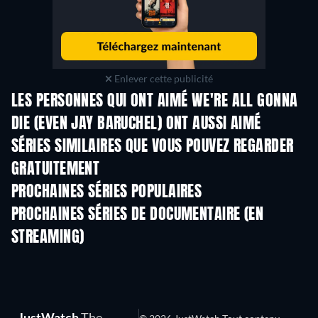
Enlever cette publicité
LES PERSONNES QUI ONT AIMÉ WE'RE ALL GONNA
DIE (EVEN JAY BARUCHEL) ONT AUSSI AIMÉ
Série
Série
S
SÉRIES SIMILAIRES QUE VOUS POUVEZ REGARDER
GRATUITEMENT
Série
Série
S
PROCHAINES SÉRIES POPULAIRES
Série
Série
S
PROCHAINES SÉRIES DE DOCUMENTAIRE (EN
STREAMING)
Saison 1
Saison 1
Sais
JustWatch
The