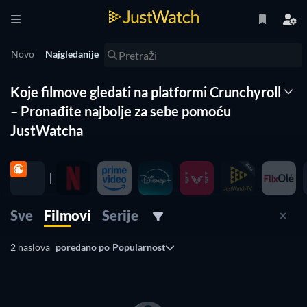
Novo
Najgledanije
Koje filmove gledati na platformi Crunchyroll
– Pronađite najbolje za sebe pomoću
JustWatcha
Koje filmove možete sad gledati na platformi Crunchyroll?
Ne tražite dalje! JustWatch vam donosi najbolji popis filmova
na platformi Crunchyroll. Filmove smo poredali po
popularnosti kako bismo vam pomogli odabrati najbolje
Sve
Filmovi
Serije
filmove na platformi Crunchyroll. Želite pogledati horor na
platformi Crunchyroll ili komediju na platformi Crunchyroll?
2 naslova
poredano po
Popularnost
Jednostavno koristite naše filtere ispod kako biste pronašli
ono što odgovara vašim željama. Da, tako je jednostavno!
Naš popis filmova s platforme Crunchyroll svakodnevno se
ažurira kako ne biste propustili ni jedan dobar film na